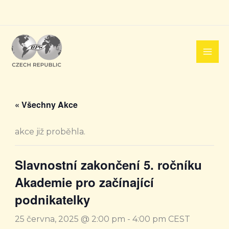
Přeskočit
na
obsah
« Všechny Akce
akce již proběhla.
Slavnostní zakončení 5. ročníku
Akademie pro začínající
podnikatelky
25 června, 2025 @ 2:00 pm
-
4:00 pm
CEST