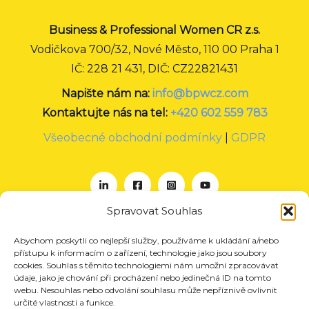
Business & Professional Women CR z.s.
Vodičkova 700/32, Nové Město, 110 00 Praha 1
IČ: 228 21 431, DIČ: CZ22821431
Napište nám na:
info@bpwcz.com
Kontaktujte nás na tel:
+420 602 559 783
Všeobecné obchodní podmínky
|
GDPR
Spravovat Souhlas
Abychom poskytli co nejlepší služby, používáme k ukládání a/nebo
O nás
přístupu k informacím o zařízení, technologie jako jsou soubory
Projekty
cookies. Souhlas s těmito technologiemi nám umožní zpracovávat
údaje, jako je chování při procházení nebo jedinečná ID na tomto
Členství
webu. Nesouhlas nebo odvolání souhlasu může nepříznivě ovlivnit
určité vlastnosti a funkce.
Akce