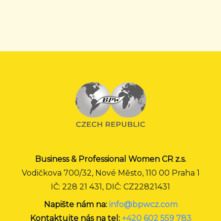
Business & Professional Women CR z.s.
Vodičkova 700/32, Nové Město, 110 00 Praha 1
IČ: 228 21 431, DIČ: CZ22821431
Napište nám na:
info@bpwcz.com
Kontaktujte nás na tel:
+420 602 559 783