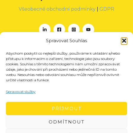
Všeobecné obchodní podmínky
|
GDPR
Spravovat Souhlas
Abychom poskytli co nejlepší služby, používáme k ukládání a/nebo
O nás
přístupu k informacím o zařízení, technologie jako jsou soubory
Projekty
cookies. Souhlas s těmito technologiemi nám umožní zpracovávat
údaje, jako je chování při procházení nebo jedinečná ID na tomto
Členství
webu. Nesouhlas nebo odvolání souhlasu může nepříznivě ovlivnit
určité vlastnosti a funkce.
Akce
Aktuality
Spravovat služby
Pro média
Kontakt
PŘÍJMOUT
ODMÍTNOUT