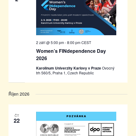
Akce
2 září @ 5:00 pm
-
8:00 pm
CEST
Women’s FINdependence Day
2026
Karolinum Univerzity Karlovy v Praze
Ovocný
trh 560/5, Praha 1, Czech Republic
Říjen 2026
ČT
22