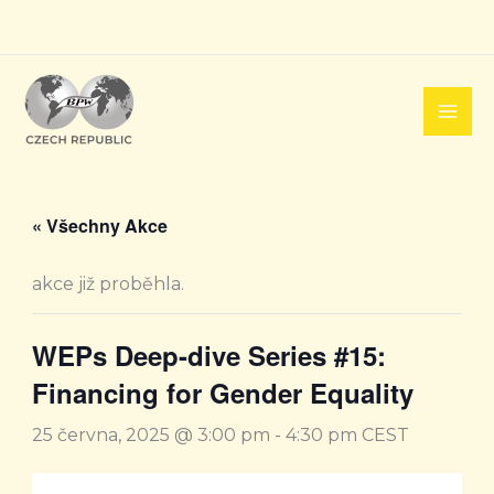
Přeskočit
na
obsah
« Všechny Akce
akce již proběhla.
WEPs Deep-dive Series #15:
Financing for Gender Equality
25 června, 2025 @ 3:00 pm
-
4:30 pm
CEST