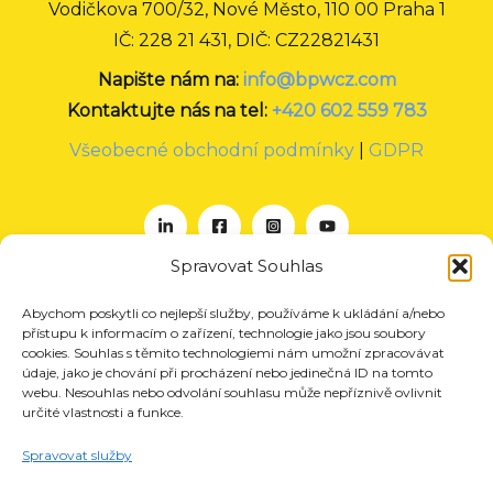
Vodičkova 700/32, Nové Město, 110 00 Praha 1
IČ: 228 21 431, DIČ: CZ22821431
Napište nám na:
info@bpwcz.com
Kontaktujte nás na tel:
+420 602 559 783
Všeobecné obchodní podmínky
|
GDPR
Spravovat Souhlas
Abychom poskytli co nejlepší služby, používáme k ukládání a/nebo
O nás
přístupu k informacím o zařízení, technologie jako jsou soubory
Projekty
cookies. Souhlas s těmito technologiemi nám umožní zpracovávat
údaje, jako je chování při procházení nebo jedinečná ID na tomto
Členství
webu. Nesouhlas nebo odvolání souhlasu může nepříznivě ovlivnit
určité vlastnosti a funkce.
Akce
Aktuality
Spravovat služby
Pro média