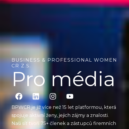
BUSINESS & PROFESSIONAL WOMEN
CR Z.S.
Pro média
F
L
I
Y
a
i
n
o
c
n
s
u
BPWCR je již více než 15 let platformou, která
e
k
t
t
spojuje aktivní ženy, jejich zájmy a znalosti.
b
e
a
u
Naši síť tvoří 75+ členek a zástupců firemních
o
d
g
b