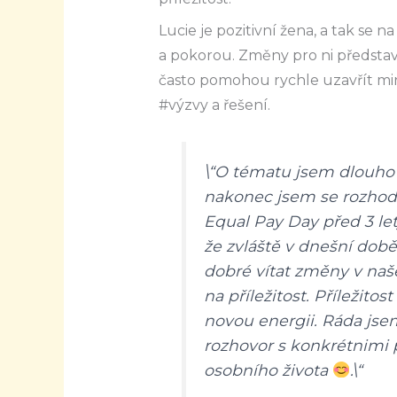
Lucie je pozitivní žena, a tak se 
a pokorou. Změny pro ni představ
často pomohou rychle uzavřít min
#výzvy a řešení.
\“O tématu jsem dlouho 
nakonec jsem se rozhodl
Equal Pay Day před 3 let
že zvláště v dnešní době
dobré vítat změny v naš
na příležitost. Příležitos
novou energii. Ráda jse
rozhovor s konkrétnimi 
osobního života
.\“