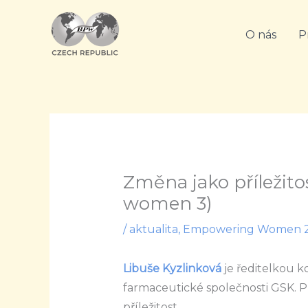
Přeskočit
na
O nás
P
obsah
Změna jako příležit
women 3)
/
aktualita
,
Empowering Women 
Libuše Kyzlinková
je ředitelkou k
farmaceutické společnosti GSK. P
příležitost.