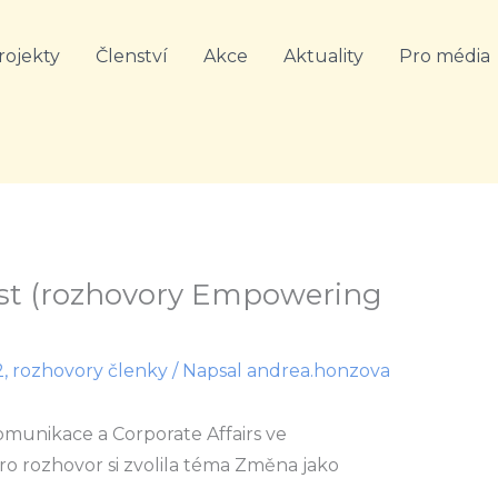
rojekty
Členství
Akce
Aktuality
Pro média
ost (rozhovory Empowering
2
,
rozhovory členky
/ Napsal
andrea.honzova
omunikace a Corporate Affairs ve
ro rozhovor si zvolila téma Změna jako