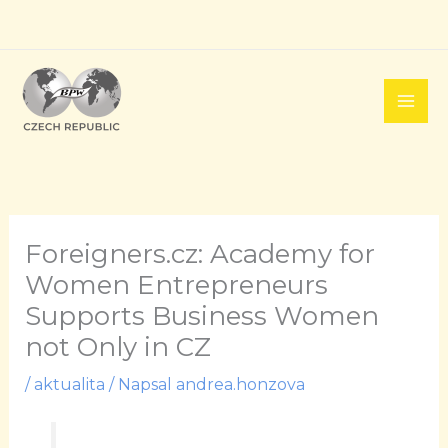
Přeskočit
na
obsah
Foreigners.cz: Academy for
Women Entrepreneurs
Supports Business Women
not Only in CZ
/
aktualita
/ Napsal
andrea.honzova