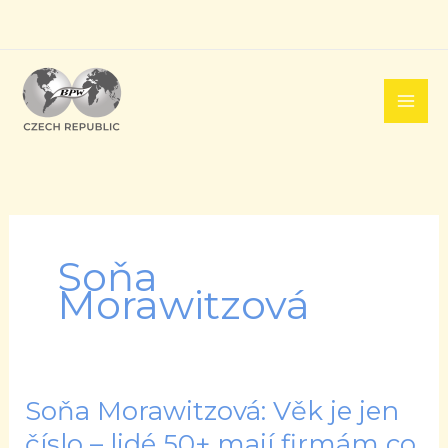
Přeskočit
na
obsah
Soňa
Morawitzová
Soňa Morawitzová: Věk je jen
Soňa
Morawitzová:
číslo – lidé 50+ mají firmám co