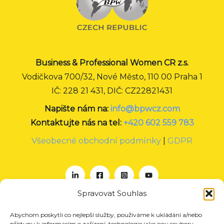
Business & Professional Women CR z.s.
Vodičkova 700/32, Nové Město, 110 00 Praha 1
IČ: 228 21 431, DIČ: CZ22821431
Napište nám na:
info@bpwcz.com
Kontaktujte nás na tel:
+420 602 559 783
Všeobecné obchodní podmínky
|
GDPR
Spravovat Souhlas
Abychom poskytli co nejlepší služby, používáme k ukládání a/nebo
O nás
přístupu k informacím o zařízení, technologie jako jsou soubory