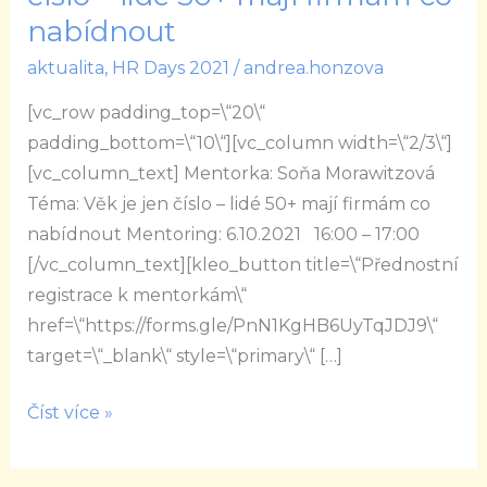
Věk
nabídnout
je
aktualita
,
HR Days 2021
/
andrea.honzova
jen
číslo
[vc_row padding_top=\“20\“
–
padding_bottom=\“10\“][vc_column width=\“2/3\“]
lidé
[vc_column_text] Mentorka: Soňa Morawitzová
50+
Téma: Věk je jen číslo – lidé 50+ mají firmám co
mají
nabídnout Mentoring: 6.10.2021 16:00 – 17:00
firmám
[/vc_column_text][kleo_button title=\“Přednostní
co
registrace k mentorkám\“
nabídnout
href=\“https://forms.gle/PnN1KgHB6UyTqJDJ9\“
target=\“_blank\“ style=\“primary\“ […]
Číst více »