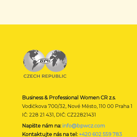
Business & Professional Women CR z.s.
Vodičkova 700/32, Nové Město, 110 00 Praha 1
IČ: 228 21 431, DIČ: CZ22821431
Napište nám na:
info@bpwcz.com
Kontaktujte nás na tel:
+420 602 559 783