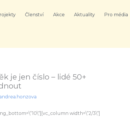
rojekty
Členství
Akce
Aktuality
Pro média
 je jen číslo – lidé 50+
ídnout
andrea.honzova
ng_bottom=\“10\“][vc_column width=\“2/3\“]