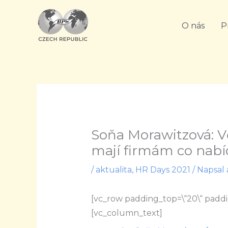
Přeskočit
na
O nás
P
obsah
Soňa Morawitzová: Věk
mají firmám co nab
/
aktualita
,
HR Days 2021
/ Napsal
[vc_row padding_top=\“20\“ paddi
[vc_column_text]