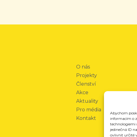
O nás
Projekty
Členství
Akce
Aktuality
Pro média
Abychom poskyt
Kontakt
informacím o za
technologiemi 
jedinečná ID n
ovlivnit určité 