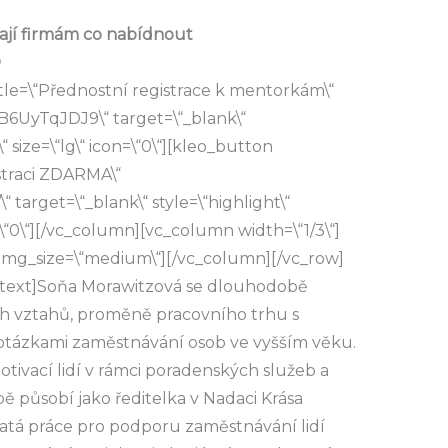
 mají firmám co nabídnout
0
tle=\“Přednostní registrace k mentorkám\“
B6UyTqJDJ9\“ target=\“_blank\“
“ size=\“lg\“ icon=\“0\“][kleo_button
istraci ZDARMA\“
\“ target=\“_blank\“ style=\“highlight\“
n=\“0\“][/vc_column][vc_column width=\“1/3\“]
 img_size=\“medium\“][/vc_column][/vc_row]
text]Soňa Morawitzová se dlouhodobě
 vztahů, proměně pracovního trhu s
otázkami zaměstnávání osob ve vyšším věku.
tivací lidí v rámci poradenských služeb a
bě působí jako ředitelka v Nadaci Krása
latá práce pro podporu zaměstnávání lidí