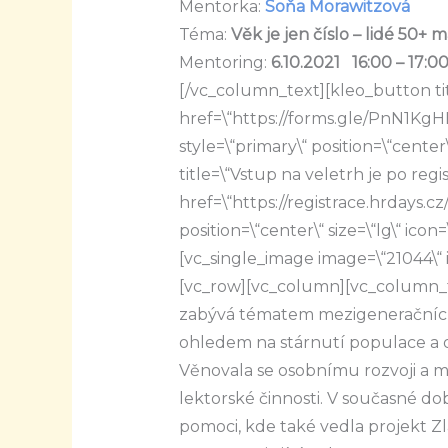
Mentorka:
Soňa Morawitzová
Téma:
Věk je jen číslo – lidé 50+
Mentoring:
6.10.2021 16:00 – 17:0
[/vc_column_text][kleo_button ti
href=\“https://forms.gle/PnN1KgH
style=\“primary\“ position=\“center\
title=\“Vstup na veletrh je po reg
href=\“https://registrace.hrdays.cz/
position=\“center\“ size=\“lg\“ ico
[vc_single_image image=\“21044\“
[vc_row][vc_column][vc_column_
zabývá tématem mezigeneračních
ohledem na stárnutí populace a 
Věnovala se osobnímu rozvoji a mo
lektorské činnosti. V současné do
pomoci, kde také vedla projekt Z