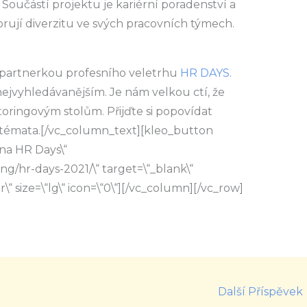
 Součástí projektu je kariérní poradenství a
rují diverzitu ve svých pracovních týmech.
partnerkou profesního veletrhu
HR DAYS
.
ejvyhledávanějším. Je nám velkou ctí, že
oringovým stolům. Přijďte si popovídat
 témata.[/vc_column_text][kleo_button
na HR Days\“
g/hr-days-2021/\“ target=\“_blank\“
r\“ size=\“lg\“ icon=\“0\“][/vc_column][/vc_row]
Další Příspěvek