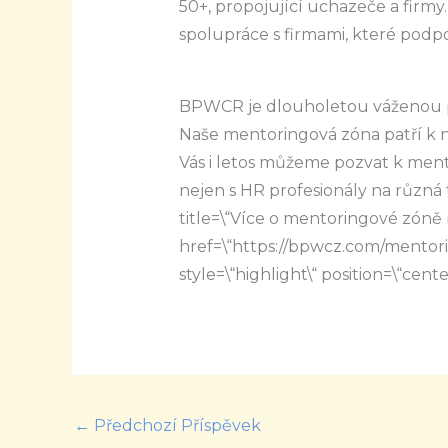
50+, propojující uchazeče a firmy.
spolupráce s firmami, které podpo
BPWCR je dlouholetou váženou 
Naše mentoringová zóna patří k n
Vás i letos můžeme pozvat k ment
nejen s HR profesionály na různá
title=\“Více o mentoringové zóně 
href=\“https://bpwcz.com/mentorin
style=\“highlight\“ position=\“cente
←
Předchozí Příspěvek