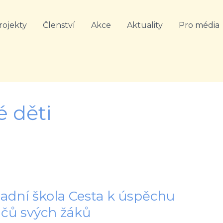
rojekty
Členství
Akce
Aktuality
Pro média
é děti
ladní škola Cesta k úspěchu
ičů svých žáků