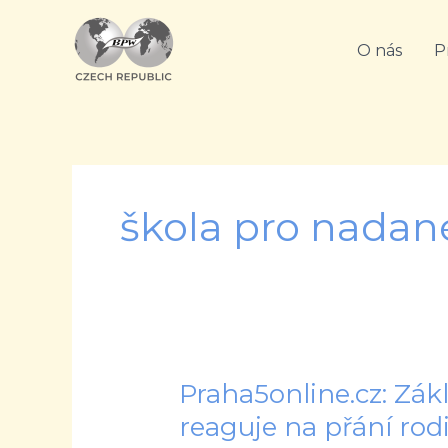
Přeskočit
na
O nás
P
obsah
škola pro nadan
Praha5online.cz: Zák
Praha5online.cz:
Základní
reaguje na přání rod
škola