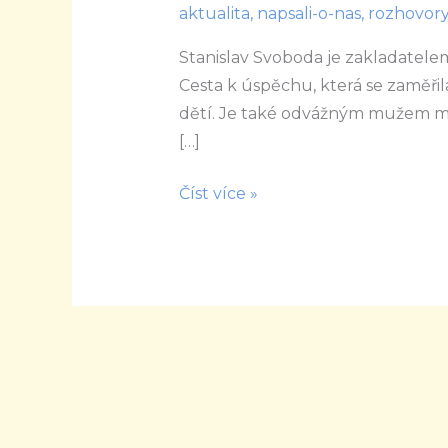
aktualita
,
napsali-o-nas
,
rozhovory
Cesta
k
Stanislav Svoboda je zakladatel
úspěchu
Cesta k úspěchu, která se zaměři
reaguje
dětí. Je také odvážným mužem m
na
[…]
přání
Číst více »
rodičů
svých
žáků