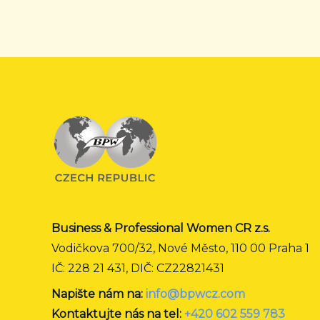
Business & Professional Women CR z.s.
Vodičkova 700/32, Nové Město, 110 00 Praha 1
IČ: 228 21 431, DIČ: CZ22821431
Napište nám na:
info@bpwcz.com
Kontaktujte nás na tel:
+420 602 559 783