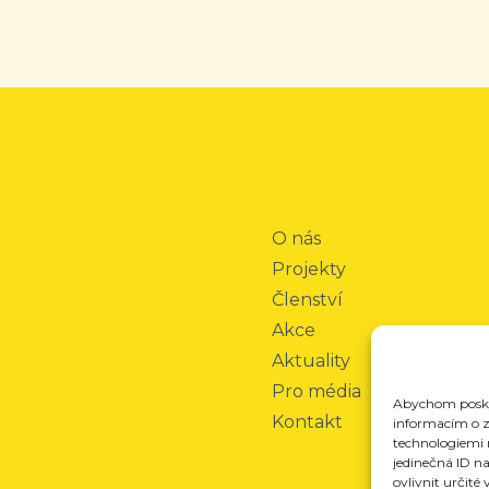
O nás
Projekty
Členství
Akce
Aktuality
Pro média
Abychom poskyt
Kontakt
informacím o za
technologiemi 
jedinečná ID n
ovlivnit určité 