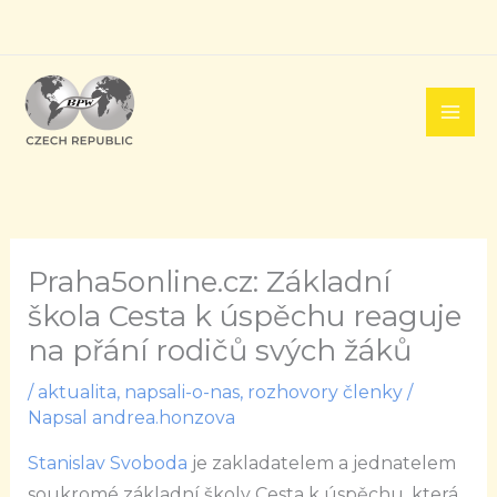
Přeskočit
na
obsah
Praha5online.cz: Základní
škola Cesta k úspěchu reaguje
na přání rodičů svých žáků
/
aktualita
,
napsali-o-nas
,
rozhovory členky
/
Napsal
andrea.honzova
Stanislav Svoboda
je zakladatelem a jednatelem
soukromé základní školy Cesta k úspěchu, která