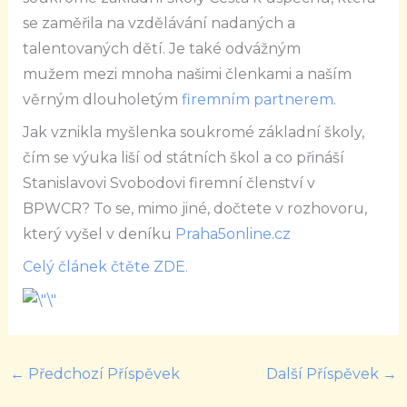
se zaměřila na vzdělávání nadaných a
talentovaných dětí. Je také odvážným
mužem mezi mnoha našimi členkami a naším
věrným dlouholetým
firemním partnerem
.
Jak vznikla myšlenka soukromé základní školy,
čím se výuka liší od státních škol a co přináší
Stanislavovi Svobodovi firemní členství v
BPWCR? To se, mimo jiné, dočtete v rozhovoru,
který vyšel v deníku
Praha5online.cz
Celý článek čtěte ZDE.
←
Předchozí Příspěvek
Další Příspěvek
→