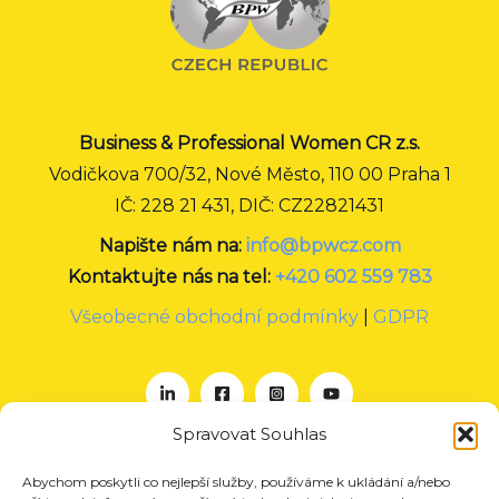
Business & Professional Women CR z.s.
Vodičkova 700/32, Nové Město, 110 00 Praha 1
IČ: 228 21 431, DIČ: CZ22821431
Napište nám na:
info@bpwcz.com
Kontaktujte nás na tel:
+420 602 559 783
Všeobecné obchodní podmínky
|
GDPR
Spravovat Souhlas
Abychom poskytli co nejlepší služby, používáme k ukládání a/nebo
O nás