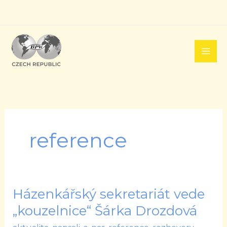
Přeskočit
na
obsah
reference
Házenkářský sekretariát vede
Házenkářský
sekretariát
„kouzelnice“ Šárka Drozdová
vede