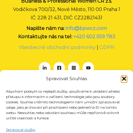
Business & Professional Women CR z.s.
Vodičkova 700/32, Nové Město, 110 00 Praha 1
IČ: 228 21 431, DIČ: CZ22821431
Napište nám na:
info@bpwcz.com
Kontaktujte nás na tel:
+420 602 559 783
Všeobecné obchodní podmínky
|
GDPR
Spravovat Souhlas
Abychom poskytli co nejlepší služby, používáme k ukládání a/nebo
O nás
přístupu k informacím o zařízení, technologie jako jsou soubory
Projekty
cookies. Souhlas s těmito technologiemi nám umožní zpracovávat
údaje, jako je chování při procházení nebo jedinečná ID na tomto
Členství
webu. Nesouhlas nebo odvolání souhlasu může nepříznivě ovlivnit
určité vlastnosti a funkce.
Akce
Aktuality
Spravovat služby