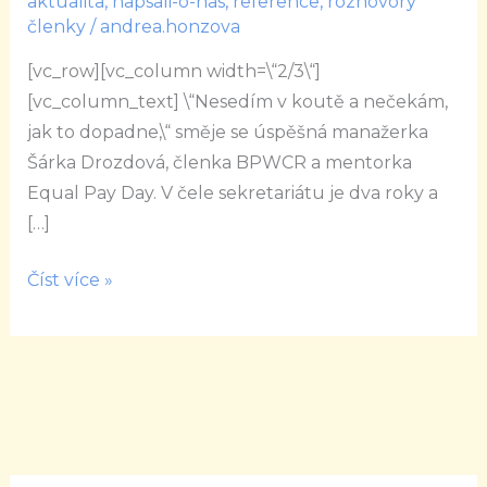
aktualita
,
napsali-o-nas
,
reference
,
rozhovory
„kouzelnice“
členky
/
andrea.honzova
Šárka
[vc_row][vc_column width=\“2/3\“]
Drozdová
[vc_column_text] \“Nesedím v koutě a nečekám,
jak to dopadne,\“ směje se úspěšná manažerka
Šárka Drozdová, členka BPWCR a mentorka
Equal Pay Day. V čele sekretariátu je dva roky a
[…]
Číst více »