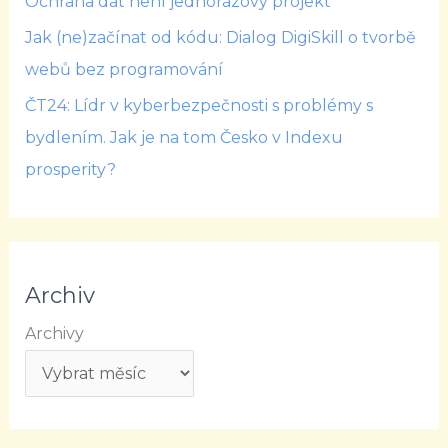
Ochrana dat není jednorázový projekt
Jak (ne)začínat od kódu: Dialog DigiSkill o tvorbě
webů bez programování
ČT24: Lídr v kyberbezpečnosti s problémy s
bydlením. Jak je na tom Česko v Indexu
prosperity?
Archiv
Archivy