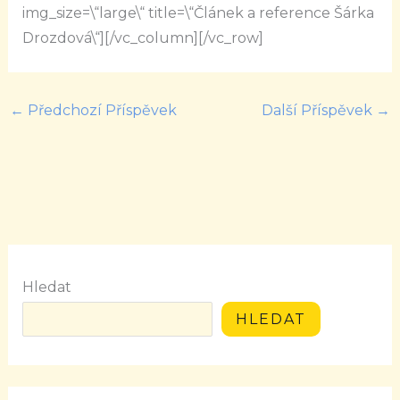
img_size=\“large\“ title=\“Článek a reference Šárka
Drozdová\“][/vc_column][/vc_row]
←
Předchozí Příspěvek
Další Příspěvek
→
Hledat
HLEDAT