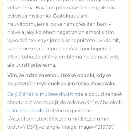
velké téma. Baví mě přednášet i o tom, jak nás
ovlivňují myšlenky. Častokrát si ani
neuvědomujeme, co se nám přes den honí v
hlavě a jaký koloběh negativních emocí si tím
vyvoláváme. Když jsme si schopni toto uvědomit,
začneme se cítit lépe. Pomůže i pochopení a
přijetí toho, že příčiny problémů nelze najít vně,
ale uvnitř sebe sama.
Vím, že máte za sebou i těžké období, kdy se
negativních myšlenek asi jen těžko zbavovalo…
Celý článek si můžete dočíst zde
a pokud se také
chcete aktivně zapojit do ovlivňování svého okolí,
staňte se členkou
vlivné organizace.
[/vc_column_text][/vc_column][vc_column
width=\“1/3\“][vc_single_image image=\“21373\“