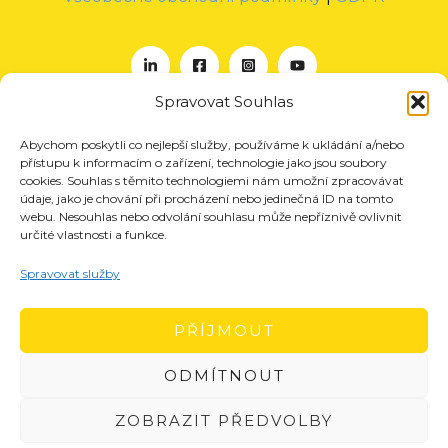
Spravovat Souhlas
Abychom poskytli co nejlepší služby, používáme k ukládání a/nebo
O nás
přístupu k informacím o zařízení, technologie jako jsou soubory
Projekty
cookies. Souhlas s těmito technologiemi nám umožní zpracovávat
údaje, jako je chování při procházení nebo jedinečná ID na tomto
Členství
webu. Nesouhlas nebo odvolání souhlasu může nepříznivě ovlivnit
určité vlastnosti a funkce.
Akce
Aktuality
Spravovat služby
Pro média
Kontakt
PŘÍJMOUT
ODMÍTNOUT
ZOBRAZIT PŘEDVOLBY