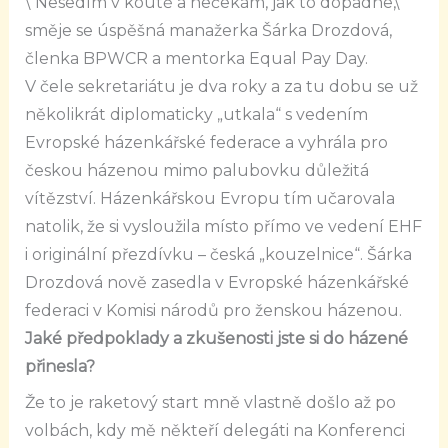
\“Nesedím v koutě a nečekám, jak to dopadne,\“
směje se úspěšná manažerka Šárka Drozdová,
členka BPWCR a mentorka Equal Pay Day.
V čele sekretariátu je dva roky a za tu dobu se už
několikrát diplomaticky „utkala“ s vedením
Evropské házenkářské federace a vyhrála pro
českou házenou mimo palubovku důležitá
vítězství. Házenkářskou Evropu tím učarovala
natolik, že si vysloužila místo přímo ve vedení EHF
i originální přezdívku – česká „kouzelnice“. Šárka
Drozdová nově zasedla v Evropské házenkářské
federaci v Komisi národů pro ženskou házenou.
Jaké předpoklady a zkušenosti jste si do házené
přinesla?
Že to je raketový start mně vlastně došlo až po
volbách, kdy mě někteří delegáti na Konferenci