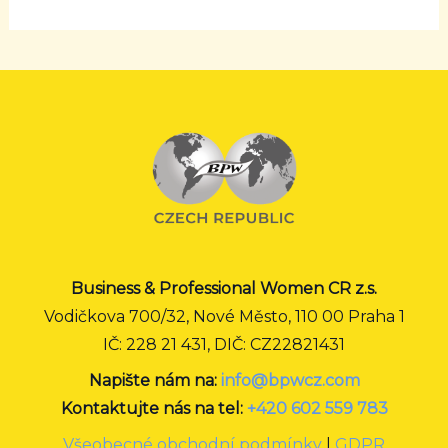
Business & Professional Women CR z.s.
Vodičkova 700/32, Nové Město, 110 00 Praha 1
IČ: 228 21 431, DIČ: CZ22821431
Napište nám na:
info@bpwcz.com
Kontaktujte nás na tel:
+420 602 559 783
Všeobecné obchodní podmínky
|
GDPR