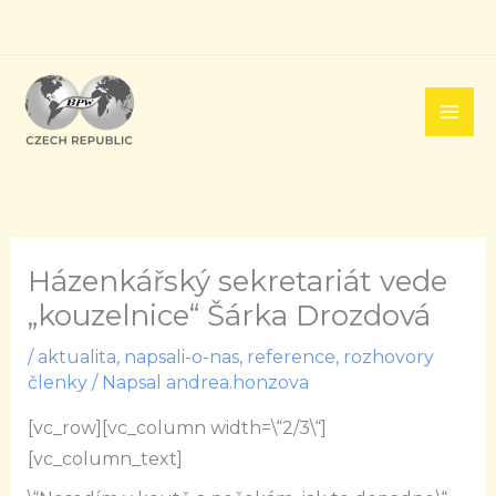
Přeskočit
na
obsah
Házenkářský sekretariát vede
„kouzelnice“ Šárka Drozdová
/
aktualita
,
napsali-o-nas
,
reference
,
rozhovory
členky
/ Napsal
andrea.honzova
[vc_row][vc_column width=\“2/3\“]
[vc_column_text]