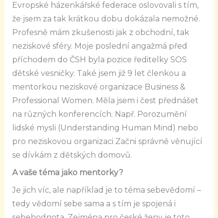
Evropské házenkářské federace oslovovali s tím,
že jsem za tak krátkou dobu dokázala nemožné.
Profesně mám zkušenosti jak z obchodní, tak
neziskové sféry. Moje poslední angažmá před
příchodem do ČSH byla pozice ředitelky SOS
dětské vesničky. Také jsem již 9 let členkou a
mentorkou neziskové organizace Business &
Professional Women. Měla jsem i čest přednášet
na různých konferencích. Např. Porozumění
lidské mysli (Understanding Human Mind) nebo
pro neziskovou organizaci Začni správně věnující
se dívkám z dětských domovů.
A vaše téma jako mentorky?
Je jich víc, ale například je to téma sebevědomí –
tedy vědomí sebe sama a s tím je spojená i
sebehodnota. Zejména pro české ženy je toto