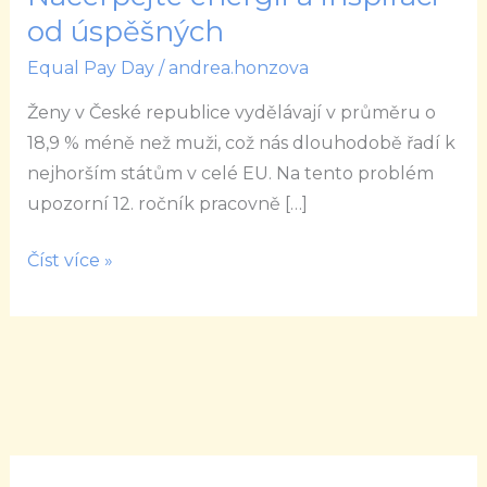
Pay
od úspěšných
Day
Equal Pay Day
/
andrea.honzova
2021
Načerpejte
Ženy v České republice vydělávají v průměru o
energii
18,9 % méně než muži, což nás dlouhodobě řadí k
a
nejhorším státům v celé EU. Na tento problém
inspiraci
upozorní 12. ročník pracovně […]
od
úspěšných
Číst více »