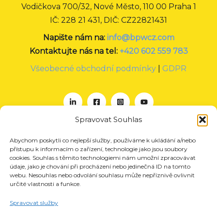
Vodičkova 700/32, Nové Město, 110 00 Praha 1
IČ: 228 21 431, DIČ: CZ22821431
Napište nám na:
info@bpwcz.com
Kontaktujte nás na tel:
+420 602 559 783
Všeobecné obchodní podmínky
|
GDPR
Spravovat Souhlas
Abychom poskytli co nejlepší služby, používáme k ukládání a/nebo
O nás
přístupu k informacím o zařízení, technologie jako jsou soubory
Projekty
cookies. Souhlas s těmito technologiemi nám umožní zpracovávat
údaje, jako je chování při procházení nebo jedinečná ID na tomto
Členství
webu. Nesouhlas nebo odvolání souhlasu může nepříznivě ovlivnit
určité vlastnosti a funkce.
Akce
Aktuality
Spravovat služby
Pro média