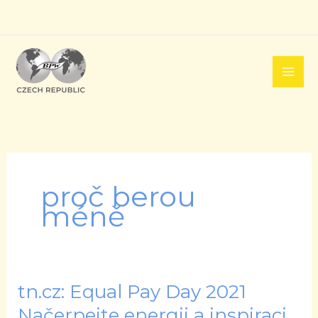
Přeskočit
na
obsah
proč berou
méně
tn.cz: Equal Pay Day 2021
tn.cz:
Equal
Načerpejte energii a inspiraci