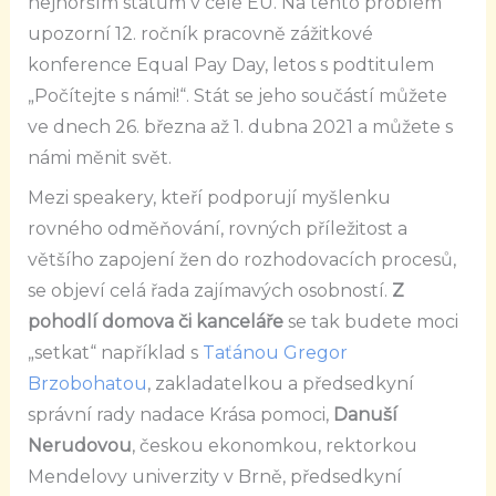
nejhorším státům v celé EU. Na tento problém
upozorní 12. ročník pracovně zážitkové
konference Equal Pay Day, letos s podtitulem
„Počítejte s námi!“. Stát se jeho součástí můžete
ve dnech 26. března až 1. dubna 2021 a můžete s
námi měnit svět.
Mezi speakery, kteří podporují myšlenku
rovného odměňování, rovných příležitost a
většího zapojení žen do rozhodovacích procesů,
se objeví celá řada zajímavých osobností.
Z
pohodlí domova či kanceláře
se tak budete moci
„setkat“ například s
Taťánou Gregor
Brzobohatou
, zakladatelkou a předsedkyní
správní rady nadace Krása pomoci,
Danuší
Nerudovou
, českou ekonomkou, rektorkou
Mendelovy univerzity v Brně, předsedkyní