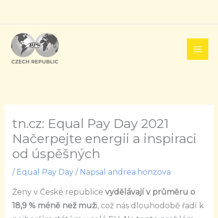
Přeskočit
na
obsah
tn.cz: Equal Pay Day 2021
Načerpejte energii a inspiraci
od úspěšných
/
Equal Pay Day
/ Napsal
andrea.honzova
Ženy v České republice
vydělávají v průměru o
18,9 % méně než muž
i, což nás dlouhodobě řadí k