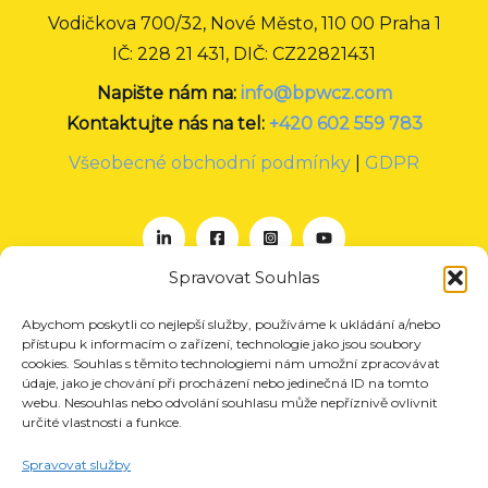
Vodičkova 700/32, Nové Město, 110 00 Praha 1
IČ: 228 21 431, DIČ: CZ22821431
Napište nám na:
info@bpwcz.com
Kontaktujte nás na tel:
+420 602 559 783
Všeobecné obchodní podmínky
|
GDPR
Spravovat Souhlas
Abychom poskytli co nejlepší služby, používáme k ukládání a/nebo
O nás
přístupu k informacím o zařízení, technologie jako jsou soubory
Projekty
cookies. Souhlas s těmito technologiemi nám umožní zpracovávat
údaje, jako je chování při procházení nebo jedinečná ID na tomto
Členství
webu. Nesouhlas nebo odvolání souhlasu může nepříznivě ovlivnit
určité vlastnosti a funkce.
Akce
Aktuality
Spravovat služby
Pro média