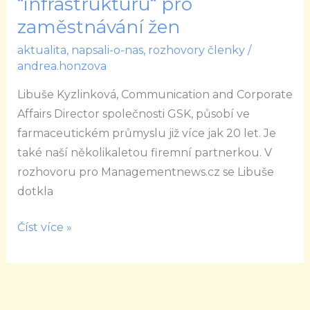
“infrastrukturu“ pro
měly
zaměstnávání žen
vytvořit
aktualita
,
napsali-o-nas
,
rozhovory členky
/
“infrastrukturu“
andrea.honzova
pro
zaměstnávání
Libuše Kyzlinková, Communication and Corporate
žen
Affairs Director společnosti GSK, působí ve
farmaceutickém průmyslu již více jak 20 let. Je
také naší několikaletou firemní partnerkou. V
rozhovoru pro Managementnews.cz se Libuše
dotkla
Číst více »