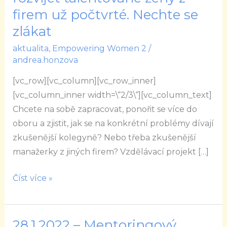
pomůže
firem už počtvrté. Nechte se
rozvíjet
zlákat
talentované
aktualita
,
Empowering Women 2
/
ženy
andrea.honzova
z
firem
[vc_row][vc_column][vc_row_inner]
už
[vc_column_inner width=\“2/3\“][vc_column_text]
počtvrté.
Chcete na sobě zapracovat, ponořit se více do
Nechte
oboru a zjistit, jak se na konkrétní problémy dívají
se
zkušenější kolegyně? Nebo třeba zkušenější
zlákat
manažerky z jiných firem? Vzdělávací projekt […]
Číst více »
28.1.2022 – Mentoringový
28.1.2022