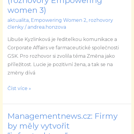
(rozhovory Empowering
příležitost
women 3)
(rozhovory
aktualita
,
Empowering Women 2
,
rozhovory
Empowering
členky
/
andrea.honzova
women
Libuše Kyzlinková je ředitelkou komunikace a
3)
Corporate Affairs ve farmaceutické společnosti
GSK. Pro rozhovor si zvolila téma Změna jako
příležitost. Lucie je pozitivní žena, a tak se na
změny dívá
Číst více »
Managementnews.cz: Firmy
Managementnews.cz:
Firmy
by měly vytvořit
by