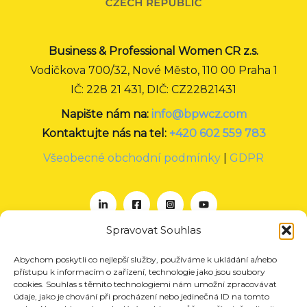
Business & Professional Women CR z.s.
Vodičkova 700/32, Nové Město, 110 00 Praha 1
IČ: 228 21 431, DIČ: CZ22821431
Napište nám na:
info@bpwcz.com
Kontaktujte nás na tel:
+420 602 559 783
Všeobecné obchodní podmínky
|
GDPR
Spravovat Souhlas
Abychom poskytli co nejlepší služby, používáme k ukládání a/nebo
O nás
přístupu k informacím o zařízení, technologie jako jsou soubory
Projekty
cookies. Souhlas s těmito technologiemi nám umožní zpracovávat
údaje, jako je chování při procházení nebo jedinečná ID na tomto
Členství