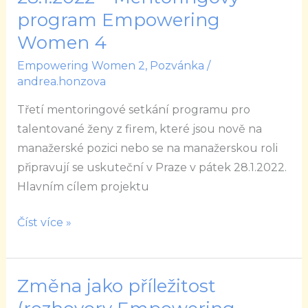
–
program Empowering
Mentoringový
Women 4
program
Empowering Women 2
,
Pozvánka
/
Empowering
andrea.honzova
Women
Třetí mentoringové setkání programu pro
4
talentované ženy z firem, které jsou nově na
manažerské pozici nebo se na manažerskou roli
připravují se uskuteční v Praze v pátek 28.1.2022.
Hlavním cílem projektu
Číst více »
Změna jako příležitost
Změna
jako