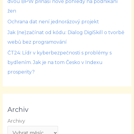
dvou BPW přináší nové pohledy na podnikání
žen
Ochrana dat není jednorázový projekt
Jak (ne)začínat od kódu: Dialog DigiSkill o tvorbě
webů bez programování
ČT24: Lídr v kyberbezpečnosti s problémy s
bydlením. Jak je na tom Česko v Indexu
prosperity?
Archiv
Archivy