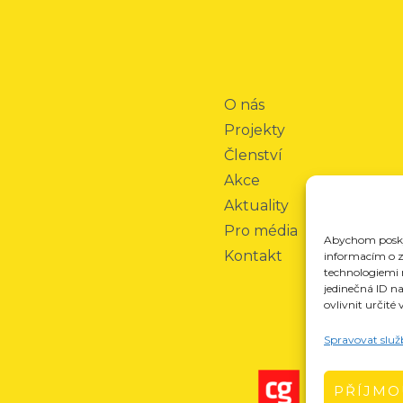
O nás
Projekty
Členství
Akce
Aktuality
Pro média
Abychom poskyt
Kontakt
informacím o za
technologiemi 
jedinečná ID n
ovlivnit určité 
Spravovat služ
PŘÍJMO