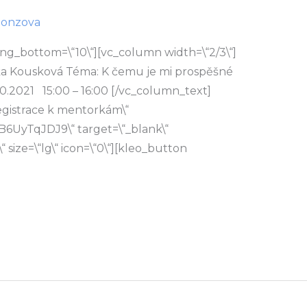
honzova
ng_bottom=\“10\“][vc_column width=\“2/3\“]
ka Kousková Téma: K čemu je mi prospěšné
0.2021 15:00 – 16:00 [/vc_column_text]
registrace k mentorkám\“
B6UyTqJDJ9\“ target=\“_blank\“
“ size=\“lg\“ icon=\“0\“][kleo_button