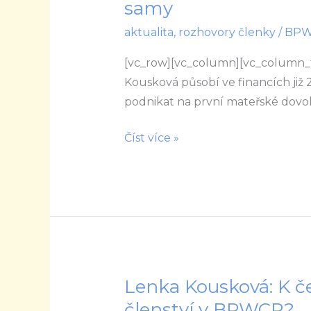
samy
Když
aktualita
,
rozhovory členky
/
BP
ženám
dáte
[vc_row][vc_column][vc_column_
prostor
Kousková působí ve financích již 25
realizovat
podnikat na první mateřské dovole
své
sny
Číst více »
a
cíle,
ostatní
už
zvládnou
samy
Lenka Kousková: K č
Lenka
Kousková:
členství v BPWCR?