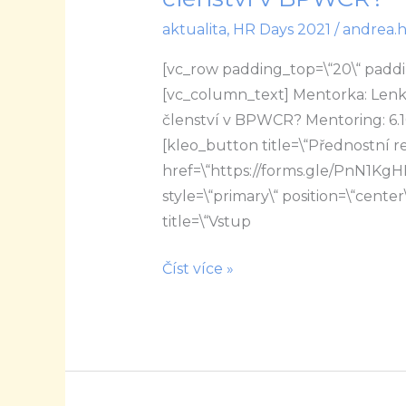
K
aktualita
,
HR Days 2021
/
andrea.
čemu
je
[vc_row padding_top=\“20\“ paddi
mi
[vc_column_text] Mentorka: Len
prospěšné
členství v BPWCR? Mentoring: 6.1
členství
[kleo_button title=\“Přednostní 
v
href=\“https://forms.gle/PnN1KgH
BPWCR?
style=\“primary\“ position=\“center\
title=\“Vstup
Číst více »