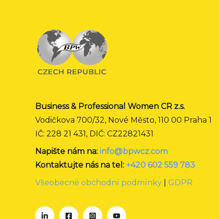
Business & Professional Women CR z.s.
Vodičkova 700/32, Nové Město, 110 00 Praha 1
IČ: 228 21 431, DIČ: CZ22821431
Napište nám na:
info@bpwcz.com
Kontaktujte nás na tel:
+420 602 559 783
Všeobecné obchodní podmínky
|
GDPR