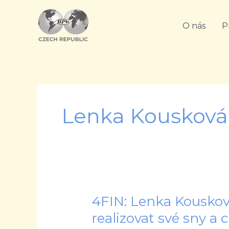
Přeskočit
na
O nás
P
obsah
Lenka Kousková
4FIN: Lenka Kouskov
4FIN:
Lenka
realizovat své sny a c
Kousková: