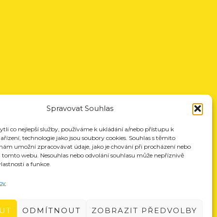
Spravovat Souhlas
li co nejlepší služby, používáme k ukládání a/nebo přístupu k
řízení, technologie jako jsou soubory cookies. Souhlas s těmito
nám umožní zpracovávat údaje, jako je chování při procházení nebo
a tomto webu. Nesouhlas nebo odvolání souhlasu může nepříznivě
vlastnosti a funkce.
by
UT
ODMÍTNOUT
ZOBRAZIT PŘEDVOLBY