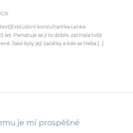
WCR
text]Exkluzivní konzultantka Lenka
 let. Pamatuje se jí to dobře, začínala totiž
né. Jaké byly její začátky a kde se třeba […]
emu je mi prospěšné