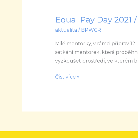
Equal Pay Day 2021 
Equal
Pay
aktualita
/
BPWCR
Day
Milé mentorky, v rámci příprav 12
2021
setkání mentorek, která proběhn
/
vyzkoušet prostředí, ve kterém 
VIP
setkání
Číst více »
mentorek