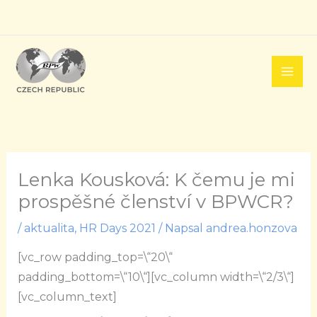
Přeskočit
na
obsah
Lenka Kousková: K čemu je mi
prospěšné členství v BPWCR?
/
aktualita
,
HR Days 2021
/ Napsal
andrea.honzova
[vc_row padding_top=\“20\“
padding_bottom=\“10\“][vc_column width=\“2/3\“]
[vc_column_text]