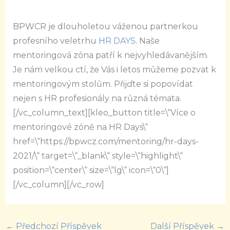
BPWCR je dlouholetou váženou partnerkou
profesního veletrhu
HR DAYS
. Naše
mentoringová zóna patří k nejvyhledávanějším.
Je nám velkou ctí, že Vás i letos můžeme pozvat k
mentoringovým stolům. Přijďte si popovídat
nejen s HR profesionály na různá témata.
[/vc_column_text][kleo_button title=\“Více o
mentoringové zóně na HR Days\“
href=\“https://bpwcz.com/mentoring/hr-days-
2021/\“ target=\“_blank\“ style=\“highlight\“
position=\“center\“ size=\“lg\“ icon=\“0\“]
[/vc_column][/vc_row]
←
Předchozí Příspěvek
Další Příspěvek
→