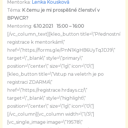
Mentorka:
Lenka Kousková
Téma:
K čemu je mi prospěšné členství v
BPWCR?
Mentoring:
6.10.2021 15:00 – 16:00
[/vc_column_text][kleo_button title=\“Přednostní
registrace k mentorkám\“
href=\“https://forms.gle/PnN1KgHB6UyTqJDJ9\“
target=\“_blank\“ style=\“primary\“
position=\“center\“ size=\“lg\“ icon=\“0\“]
[kleo_button title=\“Vstup na veletrh je po
registraci ZDARMA\“
href=\“https://registrace.hrdays.cz/\“
target=\“_blank\“ style=\“highlight\“
position=\“center\“ size=\“lg\“ icon=\“0\“]
[/vc_column][vc_column width=\“1/3\“]
[vc_single_image image=\“19578\“