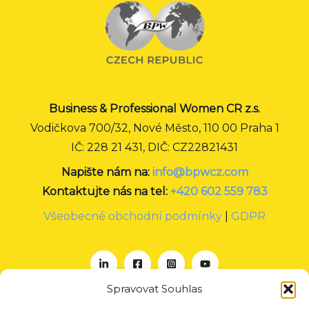
Business & Professional Women CR z.s.
Vodičkova 700/32, Nové Město, 110 00 Praha 1
IČ: 228 21 431, DIČ: CZ22821431
Napište nám na:
info@bpwcz.com
Kontaktujte nás na tel:
+420 602 559 783
Všeobecné obchodní podmínky
|
GDPR
Spravovat Souhlas