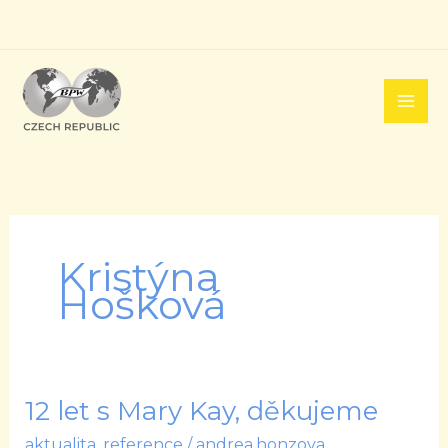
Přeskočit
na
obsah
Kristýna
Hošková
12 let s Mary Kay, děkujeme
12
let
aktualita
,
reference
/
andrea.honzova