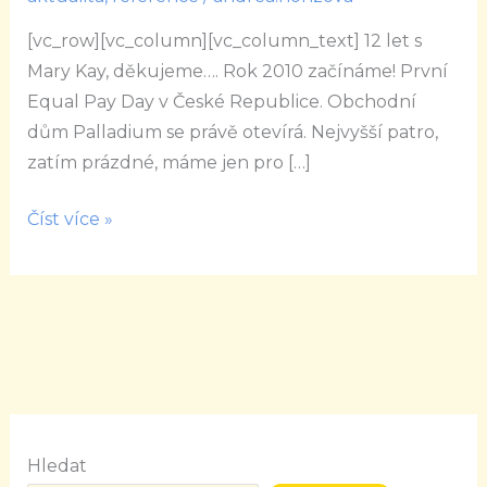
s
[vc_row][vc_column][vc_column_text] 12 let s
Mary
Mary Kay, děkujeme…. Rok 2010 začínáme! První
Kay,
Equal Pay Day v České Republice. Obchodní
děkujeme
dům Palladium se právě otevírá. Nejvyšší patro,
zatím prázdné, máme jen pro […]
Číst více »
Hledat