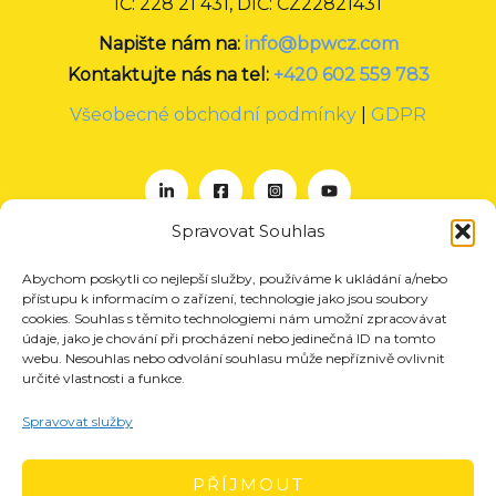
IČ: 228 21 431, DIČ: CZ22821431
Napište nám na:
info@bpwcz.com
Kontaktujte nás na tel:
+420 602 559 783
Všeobecné obchodní podmínky
|
GDPR
Spravovat Souhlas
Abychom poskytli co nejlepší služby, používáme k ukládání a/nebo
O nás
přístupu k informacím o zařízení, technologie jako jsou soubory
Projekty
cookies. Souhlas s těmito technologiemi nám umožní zpracovávat
údaje, jako je chování při procházení nebo jedinečná ID na tomto
Členství
webu. Nesouhlas nebo odvolání souhlasu může nepříznivě ovlivnit
určité vlastnosti a funkce.
Akce
Aktuality
Spravovat služby
Pro média
Kontakt
PŘÍJMOUT