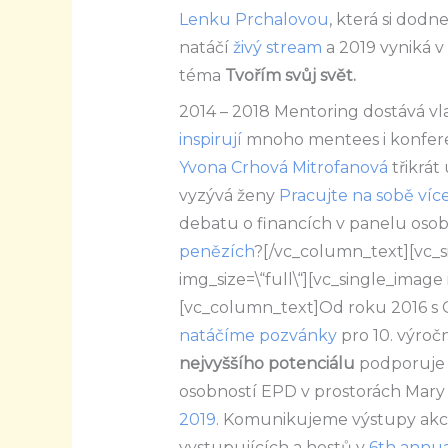
Lenku Prchalovou
, která si dodn
natáčí
živý stream
a 2019 vyniká v
téma
Tvořím svůj svět.
2014 – 2018 Mentoring dostává vl
inspirují
mnoho mentees i konferen
Yvona Crhová Mitrofanová
třikrát
vyzývá ženy
Pracujte na sobě více
debatu o financích v panelu osob
penězích
?
[/vc_column_text][vc_
img_size=\“full\“][vc_single_image
[vc_column_text]
Od roku 2016 s 
natáčíme pozvánky
pro 10. výroč
nejvyššího potenciálu
podporuje
osobností EPD v prostorách Mary K
2019
. Komunikujeme výstupy akce
vystupujících a hostů v
6th annua