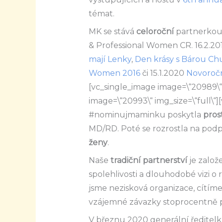
témat.
MK se stává
celoroční
partnerkou 
& Professional Women CR. 16.2.20
mají Lenky
,
Den krásy s Bárou Ch
Women 2016
či 15.1.2020
Novoročn
[vc_single_image image=\“20989\“ 
image=\“20993\“ img_size=\“full\“
#nominujmaminku poskytla
pros
MD/RD. Poté se rozrostla na pod
ženy
.
Naše
tradiční partnerství
je založ
spolehlivosti a dlouhodobé vizi o r
jsme nezisková organizace, cítím
vzájemné závazky stoprocentně p
V březnu 2020 generální ředitel