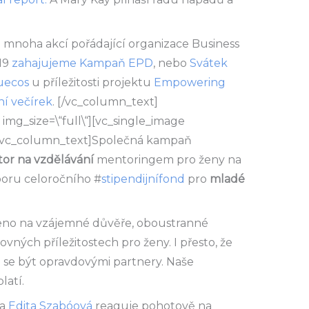
mnoha akcí pořádající organizace Business
19
zahajujeme Kampaň EPD
, nebo
Svátek
uecos
u příležitosti projektu
Empowering
í večírek
.
[/vc_column_text]
img_size=\“full\“][vc_single_image
][vc_column_text]
Společná kampaň
tor na vzdělávání
mentoringem pro ženy na
poru celoročního #
stipendijnífond
pro
mladé
eno na vzájemné důvěře, oboustranné
ovných příležitostech pro ženy. I přesto, že
e se být opravdovými partnery. Naše
latí.
ka
Edita Szabóová
reaguje pohotově na