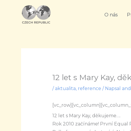
Přeskočit
na
O nás
P
obsah
12 let s Mary Kay, d
/
aktualita
,
reference
/ Napsal
and
[vc_row][vc_column][vc_column_
12 let s Mary Kay, děkujeme….
Rok 2010 začínáme! První Equal