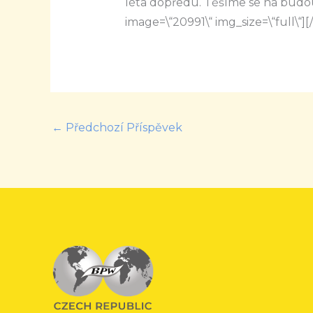
léta dopředu. Těšíme se na budo
image=\“20991\“ img_size=\“full\“
←
Předchozí Příspěvek