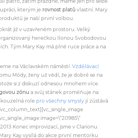
šší patro, zatím prázdné, máme jen pro sebe.
upráci, kterým je
rovnost platů
vlastní. Mary
produktů je naší první volbou.
okrát již v uzavřeném prostoru. Velký
organizovaný herečkou Ilonou Svobodovou
ích. Tým Mary Kay má plné ruce práce a na
jeme na Václavském náměstí.
Vzdělávací
omu Módy, ženy už vědí, že je dobré se na
rotože si z diskuzí odnesou mnohem více.
ngovou zónu
a svůj stánek proměňuje na
e kouzelná role
pro všechny smysly
jí zůstává
/vc_column_text][vc_single_image
][vc_single_image image=\“20985\“
2013 Konec improvizací, jsme v Clarionu.
. Mary Kay vysílá do akce první mentorku