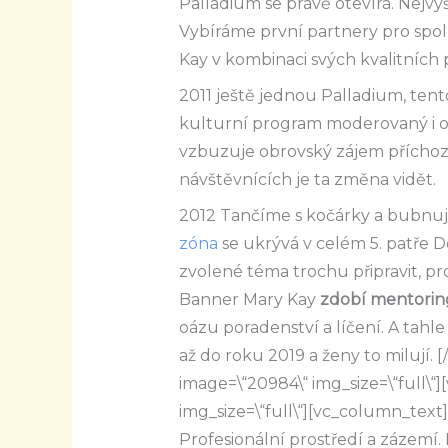
Palladium se právě otevírá. Nejvy
Vybíráme první partnery pro spol
Kay v kombinaci svých kvalitních 
2011 ještě jednou Palladium, tent
kulturní program moderovaný i 
vzbuzuje obrovský zájem příchoz
návštěvnících je ta změna vidět.
2012 Tančíme s kočárky a bubnu
zóna
se ukrývá v celém 5. patře D
zvolené téma trochu připravit, p
Banner Mary Kay
zdobí mentori
oázu poradenství a líčení. A tahl
až do roku 2019 a ženy to milují.
[
image=\“20984\“ img_size=\“full\“
img_size=\“full\“][vc_column_text]
Profesionální prostředí a zázemí