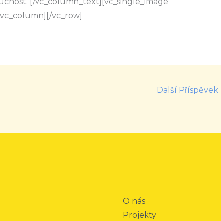
ucnost.
[/vc_column_text][vc_single_image
][/vc_column][/vc_row]
Další Příspěvek
O nás
Projekty