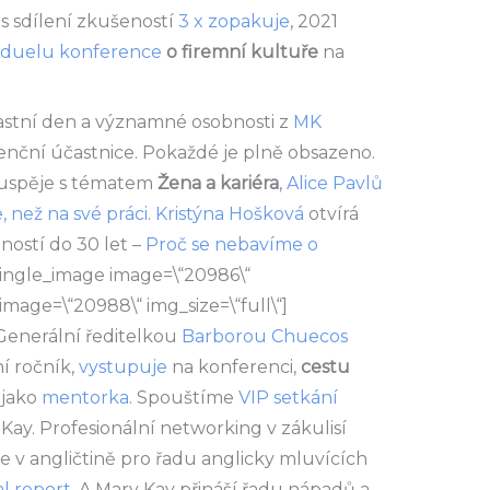
es sdílení zkušeností
3 x zopakuje
, 2021
duelu konference
o firemní kultuře
na
astní den a významné osobnosti z
MK
ční účastnice. Pokaždé je plně obsazeno.
 uspěje s tématem
Žena a kariéra
,
Alice Pavlů
, než na své práci
.
Kristýna Hošková
otvírá
ností do 30 let –
Proč se nebavíme o
single_image image=\“20986\“
 image=\“20988\“ img_size=\“full\“]
Generální ředitelkou
Barborou Chuecos
ní ročník,
vystupuje
na konferenci,
cestu
 jako
mentorka
. Spouštíme
VIP setkání
ay. Profesionální networking v zákulisí
 v angličtině pro řadu anglicky mluvících
l report.
A Mary Kay přináší řadu nápadů a