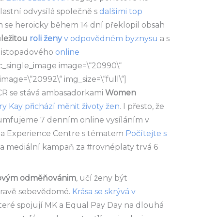
lastní odvysílá společně s
dalšími top
m se heroicky během 14 dní překlopil obsah
ležitou
roli ženy
v odpovědném byznysu
a s
 listopadového
online
c_single_image image=\“20990\“
image=\“20992\“ img_size=\“full\“]
R se stává ambasadorkami
Women
y Kay přichází měnit životy žen
. I přesto, že
iumfujeme 7 denním online vysíláním v
ta Experience Centre s tématem
Počítejte s
h a mediální kampaň za #rovnéplaty trvá 6
érovým odměňovánim
,
učí ženy být
zdravě sebevědomé.
Krása se skrývá v
 které spojují MK a Equal Pay Day na dlouhá