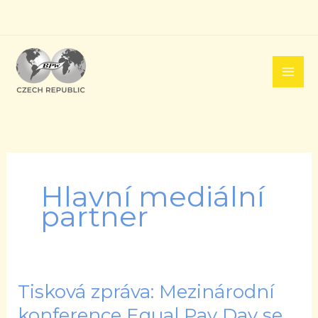
Přeskočit
na
obsah
Hlavní mediální
partner
Tisková zpráva: Mezinárodní
Tisková
zpráva:
konference Equal Pay Day se