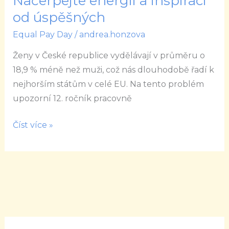
Načerpejte energii a inspiraci
Pay
od úspěšných
Day
Equal Pay Day
/
andrea.honzova
2021
Načerpejte
Ženy v České republice vydělávají v průměru o
energii
18,9 % méně než muži, což nás dlouhodobě řadí k
a
nejhorším státům v celé EU. Na tento problém
inspiraci
upozorní 12. ročník pracovně
od
úspěšných
Číst více »