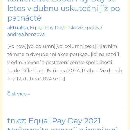
Mezinárodní
letos v dubnu uskuteční již po
konference
patnácté
Equal
aktualita
,
Equal Pay Day
,
Tiskové zprávy
/
Pay
andrea.honzova
Day
se
[vc_row][vc_column][vc_column_text] Hlavním
letos
tématem dvoudenní akce poukazující na rozdíl
v
v odměňování a postavení žen ve společnosti
dubnu
bude Příležitost. 15. února 2024, Praha – Ve dnech
uskuteční
11. a 12. dubna 2024 se […]
již
po
Číst více »
patnácté
tn.cz: Equal Pay Day 2021
tn.cz:
Equal