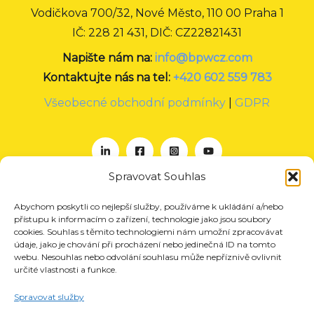
Vodičkova 700/32, Nové Město, 110 00 Praha 1
IČ: 228 21 431, DIČ: CZ22821431
Napište nám na:
info@bpwcz.com
Kontaktujte nás na tel:
+420 602 559 783
Všeobecné obchodní podmínky
|
GDPR
Spravovat Souhlas
Abychom poskytli co nejlepší služby, používáme k ukládání a/nebo
O nás
přístupu k informacím o zařízení, technologie jako jsou soubory
Projekty
cookies. Souhlas s těmito technologiemi nám umožní zpracovávat
údaje, jako je chování při procházení nebo jedinečná ID na tomto
Členství
webu. Nesouhlas nebo odvolání souhlasu může nepříznivě ovlivnit
určité vlastnosti a funkce.
Akce
Aktuality
Spravovat služby
Pro média