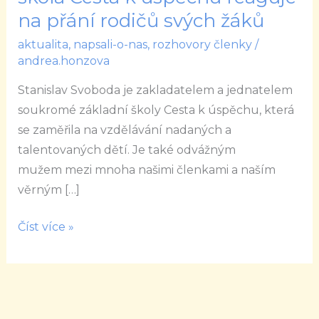
škola
na přání rodičů svých žáků
Cesta
aktualita
,
napsali-o-nas
,
rozhovory členky
/
k
andrea.honzova
úspěchu
Stanislav Svoboda je zakladatelem a jednatelem
reaguje
soukromé základní školy Cesta k úspěchu, která
na
se zaměřila na vzdělávání nadaných a
přání
talentovaných dětí. Je také odvážným
rodičů
mužem mezi mnoha našimi členkami a naším
svých
věrným […]
žáků
Číst více »