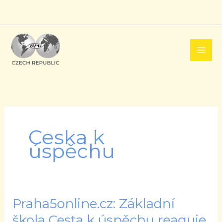
Přeskočit
na
obsah
Ceska k
úspěchu
Praha5online.cz: Základní
Praha5online.cz:
Základní
škola Cesta k úspěchu reaguje