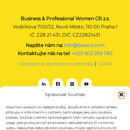
Business & Professional Women CR z.s.
Vodičkova 700/32, Nové Město, 110 00 Praha 1
IČ: 228 21 431, DIČ: CZ22821431
Napište nám na:
info@bpwcz.com
Kontaktujte nás na tel:
+420 602 559 783
Všeobecné obchodní podmínky
|
GDPR
Spravovat Souhlas
Abychom poskytli co nejlepší služby, používáme k ukládání a/nebo
O nás
přístupu k informacím o zařízení, technologie jako jsou soubory
Projekty
cookies. Souhlas s těmito technologiemi nám umožní zpracovávat
údaje, jako je chování při procházení nebo jedinečná ID na tomto
Členství
webu. Nesouhlas nebo odvolání souhlasu může nepříznivě ovlivnit