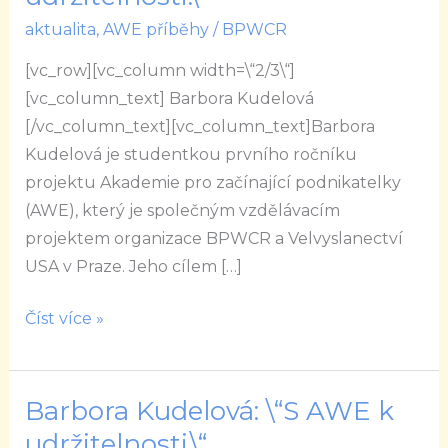
\“S
aktualita
,
AWE příběhy
/
BPWCR
AWE
[vc_row][vc_column width=\“2/3\“]
k
[vc_column_text] Barbora Kudelová
udržitelnosti.\“
[/vc_column_text][vc_column_text]Barbora
Kudelová je studentkou prvního ročníku
projektu Akademie pro začínající podnikatelky
(AWE), který je společným vzdělávacím
projektem organizace BPWCR a Velvyslanectví
USA v Praze. Jeho cílem […]
Číst více »
Barbora Kudelová: \“S AWE k
Barbora
Kudelová:
udržitelnosti.\“