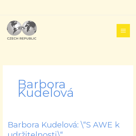
Přeskočit
na
obsah
Barbora
Kudelová
Barbora Kudelová: \“S AWE k
Barbora
Kudelová:
udržitelnosti.\“