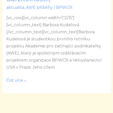
\“S
aktualita
,
AWE příběhy
/
BPWCR
AWE
[vc_row][vc_column width=\“2/3\“]
k
[vc_column_text] Barbora Kudelová
udržitelnosti.\“
[/vc_column_text][vc_column_text]Barbora
Kudelová je studentkou prvního ročníku
projektu Akademie pro začínající podnikatelky
(AWE), který je společným vzdělávacím
projektem organizace BPWCR a Velvyslanectví
USA v Praze. Jeho cílem
Číst více »