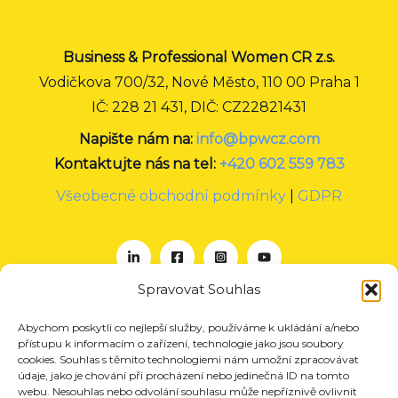
Business & Professional Women CR z.s.
Vodičkova 700/32, Nové Město, 110 00 Praha 1
IČ: 228 21 431, DIČ: CZ22821431
Napište nám na:
info@bpwcz.com
Kontaktujte nás na tel:
+420 602 559 783
Všeobecné obchodní podmínky
|
GDPR
Spravovat Souhlas
Abychom poskytli co nejlepší služby, používáme k ukládání a/nebo
O nás
přístupu k informacím o zařízení, technologie jako jsou soubory
Projekty
cookies. Souhlas s těmito technologiemi nám umožní zpracovávat
údaje, jako je chování při procházení nebo jedinečná ID na tomto
Členství
webu. Nesouhlas nebo odvolání souhlasu může nepříznivě ovlivnit