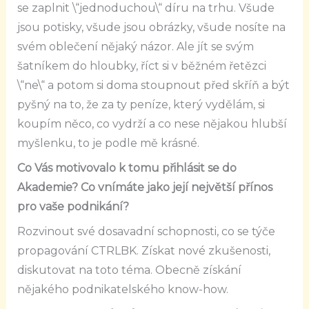
se zaplnit \“jednoduchou\“ díru na trhu. Všude
jsou potisky, všude jsou obrázky, všude nosíte na
svém oblečení nějaký názor. Ale jít se svým
šatníkem do hloubky, říct si v běžném řetězci
\“ne\“ a potom si doma stoupnout před skříň a být
pyšný na to, že za ty peníze, který vydělám, si
koupím něco, co vydrží a co nese nějakou hlubší
myšlenku, to je podle mě krásné.
Co Vás motivovalo k tomu přihlásit se do
Akademie? Co vnímáte jako její největší přínos
pro vaše podnikání?
Rozvinout své dosavadní schopnosti, co se týče
propagování CTRLBK. Získat nové zkušenosti,
diskutovat na toto téma. Obecně získání
nějakého podnikatelského know-how.