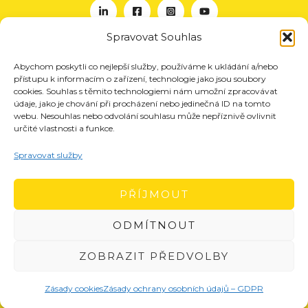
Spravovat Souhlas
Abychom poskytli co nejlepší služby, používáme k ukládání a/nebo
O nás
přístupu k informacím o zařízení, technologie jako jsou soubory
Projekty
cookies. Souhlas s těmito technologiemi nám umožní zpracovávat
údaje, jako je chování při procházení nebo jedinečná ID na tomto
Členství
webu. Nesouhlas nebo odvolání souhlasu může nepříznivě ovlivnit
určité vlastnosti a funkce.
Akce
Aktuality
Spravovat služby
Pro média
Kontakt
PŘÍJMOUT
ODMÍTNOUT
ZOBRAZIT PŘEDVOLBY
Zásady cookies
Zásady ochrany osobních údajů – GDPR