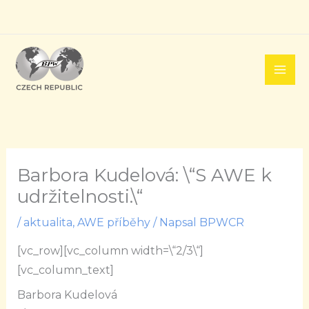
Přeskočit
na
obsah
Barbora Kudelová: \“S AWE k
udržitelnosti.\“
/
aktualita
,
AWE příběhy
/ Napsal
BPWCR
[vc_row][vc_column width=\“2/3\“]
[vc_column_text]
Barbora Kudelová