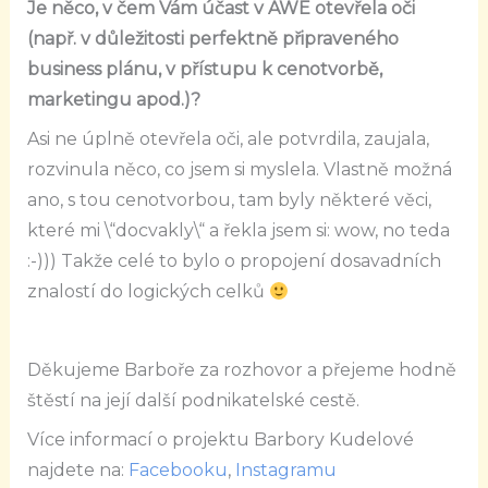
Je něco, v čem Vám účast v AWE otevřela oči
(např. v důležitosti perfektně připraveného
business plánu, v přístupu k cenotvorbě,
marketingu apod.)?
Asi ne úplně otevřela oči, ale potvrdila, zaujala,
rozvinula něco, co jsem si myslela. Vlastně možná
ano, s tou cenotvorbou, tam byly některé věci,
které mi \“docvakly\“ a řekla jsem si: wow, no teda
:-))) Takže celé to bylo o propojení dosavadních
znalostí do logických celků
Děkujeme Barboře za rozhovor a přejeme hodně
štěstí na její další podnikatelské cestě.
Více informací o projektu Barbory Kudelové
najdete na:
Facebooku
,
Instagramu