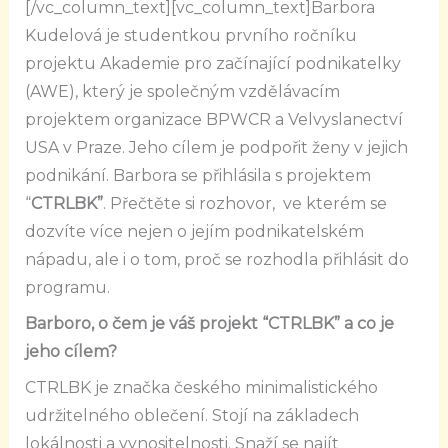
[/vc_column_text][vc_column_text]
Barbora
Kudelová je studentkou prvního ročníku
projektu Akademie pro začínající podnikatelky
(AWE), který je společným vzdělávacím
projektem organizace BPWCR a Velvyslanectví
USA v Praze. Jeho cílem je podpořit ženy v jejich
podnikání.
Barbora se přihlásila s projektem
“
CTRLBK”
. Přečtěte si rozhovor, ve kterém se
dozvíte více nejen o jejím podnikatelském
nápadu, ale i o tom, proč se rozhodla přihlásit do
programu.
Barboro, o čem je váš projekt “CTRLBK” a co je
jeho cílem?
CTRLBK je značka českého minimalistického
udržitelného oblečení. Stojí na základech
lokálnosti a vynositelnosti. Snaží se najít