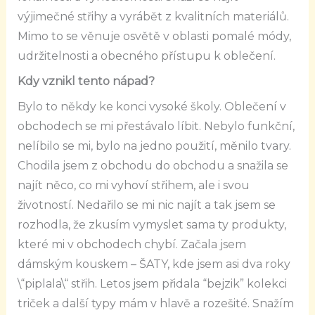
výjimečné střihy a vyrábět z kvalitních materiálů.
Mimo to se věnuje osvětě v oblasti pomalé módy,
udržitelnosti a obecného přístupu k oblečení.
Kdy vznikl tento nápad?
Bylo to někdy ke konci vysoké školy. Oblečení v
obchodech se mi přestávalo líbit. Nebylo funkční,
nelíbilo se mi, bylo na jedno použití, měnilo tvary.
Chodila jsem z obchodu do obchodu a snažila se
najít něco, co mi vyhoví střihem, ale i svou
životností. Nedařilo se mi nic najít a tak jsem se
rozhodla, že zkusím vymyslet sama ty produkty,
které mi v obchodech chybí. Začala jsem
dámským kouskem – ŠATY, kde jsem asi dva roky
\“piplala\“ střih. Letos jsem přidala “bejzik” kolekci
triček a další typy mám v hlavě a rozešité. Snažím