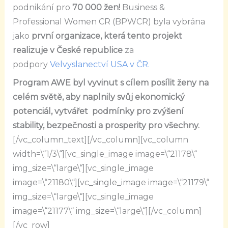
podnikání pro
70 000 žen!
Business &
Professional Women CR (BPWCR) byla vybrána
jako
první organizace, která tento projekt
realizuje v České republice
za
podpory
Velvyslanectví USA v ČR.
Program AWE byl vyvinut s cílem posílit ženy na
celém světě, aby naplnily svůj ekonomický
potenciál, vytvářet podmínky pro zvýšení
stability, bezpečnosti a prosperity pro všechny.
[/vc_column_text][/vc_column][vc_column
width=\“1/3\“][vc_single_image image=\“21178\“
img_size=\“large\“][vc_single_image
image=\“21180\“][vc_single_image image=\“21179\“
img_size=\“large\“][vc_single_image
image=\“21177\“ img_size=\“large\“][/vc_column]
[/vc_row]