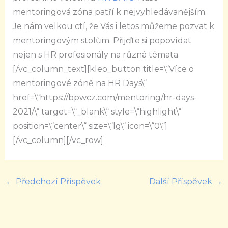
mentoringová zóna patří k nejvyhledávanějším.
Je nám velkou ctí, že Vás i letos můžeme pozvat k
mentoringovým stolům. Přijďte si popovídat
nejen s HR profesionály na různá témata.
[/vc_column_text][kleo_button title=\“Více o
mentoringové zóně na HR Days\“
href=\“https://bpwcz.com/mentoring/hr-days-
2021/\“ target=\“_blank\“ style=\“highlight\“
position=\“center\“ size=\“lg\“ icon=\“0\“]
[/vc_column][/vc_row]
←
Předchozí Příspěvek
Další Příspěvek
→