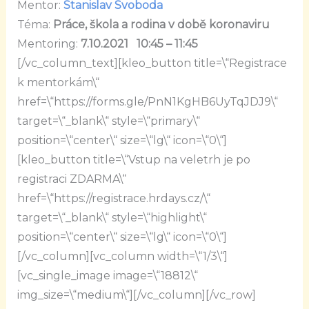
Mentor:
Stanislav Svoboda
Téma:
Práce, škola a rodina v době koronaviru
Mentoring:
7.10.2021 10:45 – 11:45
[/vc_column_text][kleo_button title=\“Registrace
k mentorkám\“
href=\“https://forms.gle/PnN1KgHB6UyTqJDJ9\“
target=\“_blank\“ style=\“primary\“
position=\“center\“ size=\“lg\“ icon=\“0\“]
[kleo_button title=\“Vstup na veletrh je po
registraci ZDARMA\“
href=\“https://registrace.hrdays.cz/\“
target=\“_blank\“ style=\“highlight\“
position=\“center\“ size=\“lg\“ icon=\“0\“]
[/vc_column][vc_column width=\“1/3\“]
[vc_single_image image=\“18812\“
img_size=\“medium\“][/vc_column][/vc_row]