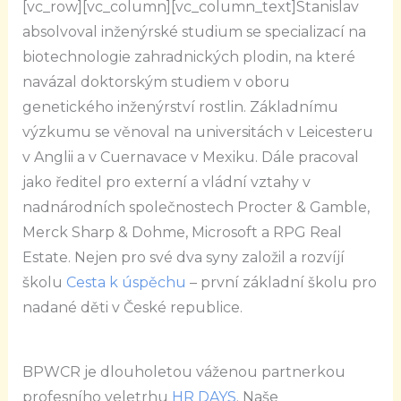
[vc_row][vc_column][vc_column_text]Stanislav
absolvoval inženýrské studium se specializací na
biotechnologie zahradnických plodin, na které
navázal doktorským studiem v oboru
genetického inženýrství rostlin. Základnímu
výzkumu se věnoval na universitách v Leicesteru
v Anglii a v Cuernavace v Mexiku. Dále pracoval
jako ředitel pro externí a vládní vztahy v
nadnárodních společnostech Procter & Gamble,
Merck Sharp & Dohme, Microsoft a RPG Real
Estate. Nejen pro své dva syny založil a rozvíjí
školu
Cesta k úspěchu
– první základní školu pro
nadané děti v České republice.
BPWCR je dlouholetou váženou partnerkou
profesního veletrhu
HR DAYS
. Naše