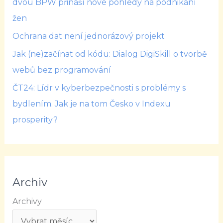
dvou BPW přináší nové pohledy na podnikání
žen
Ochrana dat není jednorázový projekt
Jak (ne)začínat od kódu: Dialog DigiSkill o tvorbě
webů bez programování
ČT24: Lídr v kyberbezpečnosti s problémy s
bydlením. Jak je na tom Česko v Indexu
prosperity?
Archiv
Archivy