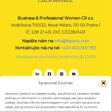
Business & Professional Women CR z.s.
Vodičkova 700/32, Nové Město, 110 00 Praha 1
IČ: 228 21 431, DIČ: CZ22821431
Napište nám na:
info@bpwcz.com
Kontaktujte nás na tel:
+420 602 559 783
Všeobecné obchodní podmínky
|
GDPR
Spravovat Souhlas
Abychom poskytli co nejlepší služby, používáme k ukládání a/nebo
O nás
přístupu k informacím o zařízení, technologie jako jsou soubory
Projekty
cookies. Souhlas s těmito technologiemi nám umožní zpracovávat
údaje, jako je chování při procházení nebo jedinečná ID na tomto
Členství