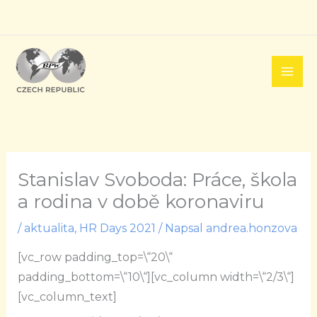
Přeskočit
na
obsah
Stanislav Svoboda: Práce, škola
a rodina v době koronaviru
/
aktualita
,
HR Days 2021
/ Napsal
andrea.honzova
[vc_row padding_top=\“20\“
padding_bottom=\“10\“][vc_column width=\“2/3\“]
[vc_column_text]