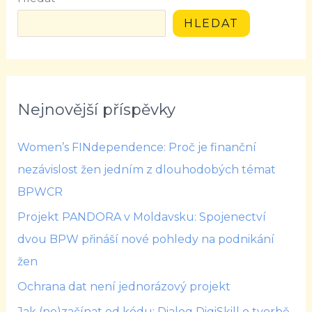
HLEDAT
Nejnovější příspěvky
Women’s FINdependence: Proč je finanční
nezávislost žen jedním z dlouhodobých témat
BPWCR
Projekt PANDORA v Moldavsku: Spojenectví
dvou BPW přináší nové pohledy na podnikání
žen
Ochrana dat není jednorázový projekt
Jak (ne)začínat od kódu: Dialog DigiSkill o tvorbě