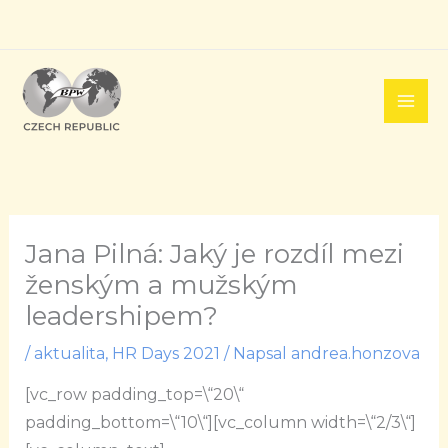
Přeskočit
na
obsah
Jana Pilná: Jaký je rozdíl mezi
ženským a mužským
leadershipem?
/
aktualita
,
HR Days 2021
/ Napsal
andrea.honzova
[vc_row padding_top=\“20\“
padding_bottom=\“10\“][vc_column width=\“2/3\“]