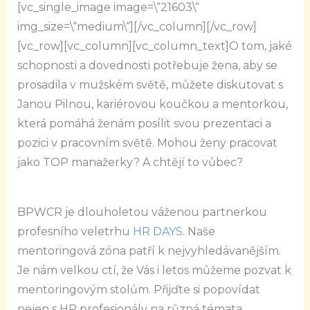
[vc_single_image image=\“21603\“
img_size=\“medium\“][/vc_column][/vc_row]
[vc_row][vc_column][vc_column_text]O tom, jaké
schopnosti a dovednosti potřebuje žena, aby se
prosadila v mužském světě, můžete diskutovat s
Janou Pilnou, kariérovou koučkou a mentorkou,
která pomáhá ženám posílit svou prezentaci a
pozici v pracovním světě. Mohou ženy pracovat
jako TOP manažerky? A chtějí to vůbec?
BPWCR je dlouholetou váženou partnerkou
profesního veletrhu
HR DAYS
. Naše
mentoringová zóna patří k nejvyhledávanějším.
Je nám velkou ctí, že Vás i letos můžeme pozvat k
mentoringovým stolům. Přijďte si popovídat
nejen s HR profesionály na různá témata.