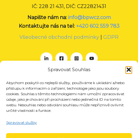
IČ: 228 21 431, DIČ: CZ22821431
Napište nám na:
info@bpwcz.com
Kontaktujte nás na tel:
+420 602 559 783
Všeobecné obchodní podmínky
|
GDPR
Spravovat Souhlas
Abychom poskytli co nejlepší služby, používáme k ukládání a/nebo
O nás
přístupu k informacím o zařízení, technologie jako jsou soubory
Projekty
cookies. Souhlas s těmito technologiemi nám umožní zpracovávat
údaje, jako je chování při procházení nebo jedinečná ID na tomto
Členství
webu. Nesouhlas nebo odvolání souhlasu může nepříznivě ovlivnit
určité vlastnosti a funkce.
Akce
Aktuality
Spravovat služby
Pro média
Kontakt