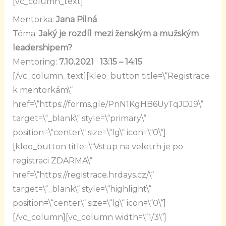
[vc_column_text]
Mentorka:
Jana Pilná
Téma:
Jaký je rozdíl mezi ženským a mužským
leadershipem?
Mentoring:
7.10.2021 13:15 – 14:15
[/vc_column_text][kleo_button title=\“Registrace
k mentorkám\“
href=\“https://forms.gle/PnN1KgHB6UyTqJDJ9\“
target=\“_blank\“ style=\“primary\“
position=\“center\“ size=\“lg\“ icon=\“0\“]
[kleo_button title=\“Vstup na veletrh je po
registraci ZDARMA\“
href=\“https://registrace.hrdays.cz/\“
target=\“_blank\“ style=\“highlight\“
position=\“center\“ size=\“lg\“ icon=\“0\“]
[/vc_column][vc_column width=\“1/3\“]