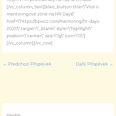
[/vc_column_text][kleo_button title=\“Více o
mentoringové zóně na HR Days\“
href=\“https://bpwcz.com/mentoring/hr-days-
2021/\“ target=\“_blank\“ style=\“highlight\“
position=\“center\“ size=\“lg\“ icon=\“0\“]
[/vc_column][/vc_row]
←
Předchozí Příspěvek
Další Příspěvek
→
Hledat