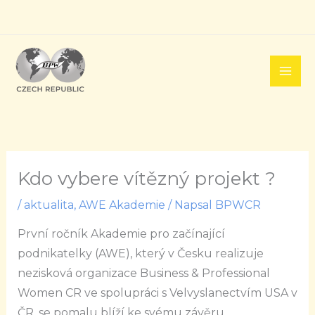
Přeskočit
na
obsah
Kdo vybere vítězný projekt ?
/
aktualita
,
AWE Akademie
/ Napsal
BPWCR
První ročník Akademie pro začínající
podnikatelky (AWE), který v Česku realizuje
nezisková organizace Business & Professional
Women CR ve spolupráci s Velvyslanectvím USA v
ČR, se pomalu blíží ke svému závěru.