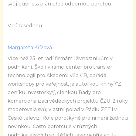
svůj business plán před odbornou porotou.
V ní zasednou:
Margareta Křížová
Více než 25 let radí firmám i živnostníkům v
podnikání. Školí v rámci center pro transfer
technologií pro Akademii věd ČR, pořádá
workshopy pro veřejnost, je autorkou knihy \“Z
deníku investorky\“, členkou Rady pro
komercionalizaci vědeckých projektu ČZU, 2 roky
moderovala svůj vlastní pořad v Rádiu ZET i v
České televizi. Role porotkyně pro ni není žádnou
novinkou. Často porotcuje v různých
podnikatelských soutěžích, jako například T-