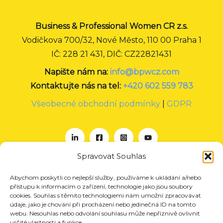
Business & Professional Women CR z.s.
Vodičkova 700/32, Nové Město, 110 00 Praha 1
IČ: 228 21 431, DIČ: CZ22821431
Napište nám na:
info@bpwcz.com
Kontaktujte nás na tel:
+420 602 559 783
Všeobecné obchodní podmínky
|
GDPR
Spravovat Souhlas
Abychom poskytli co nejlepší služby, používáme k ukládání a/nebo
O nás
přístupu k informacím o zařízení, technologie jako jsou soubory
Projekty
cookies. Souhlas s těmito technologiemi nám umožní zpracovávat
údaje, jako je chování při procházení nebo jedinečná ID na tomto
Členství
webu. Nesouhlas nebo odvolání souhlasu může nepříznivě ovlivnit
určité vlastnosti a funkce.