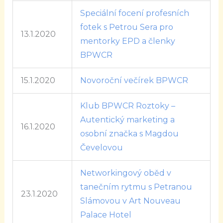
Speciální focení profesních
fotek s Petrou Sera pro
13.1.2020
mentorky EPD a členky
BPWCR
15.1.2020
Novoroční večírek BPWCR
Klub BPWCR Roztoky –
Autentický marketing a
16.1.2020
osobní značka s Magdou
Čevelovou
Networkingový oběd v
tanečním rytmu s Petranou
23.1.2020
Slámovou v Art Nouveau
Palace Hotel