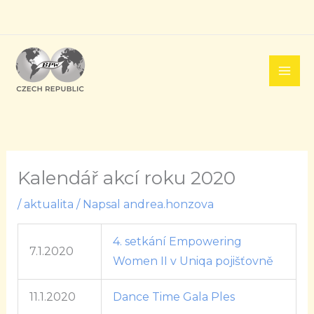
Přeskočit
na
obsah
Kalendář akcí roku 2020
/
aktualita
/ Napsal
andrea.honzova
4. setkání Empowering
7.1.2020
Women II v Uniqa pojišťovně
11.1.2020
Dance Time Gala Ples