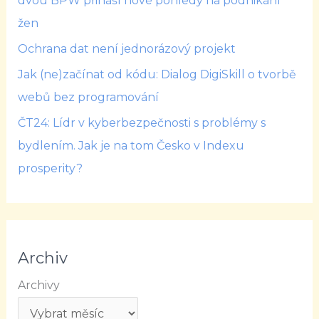
dvou BPW přináší nové pohledy na podnikání
žen
Ochrana dat není jednorázový projekt
Jak (ne)začínat od kódu: Dialog DigiSkill o tvorbě
webů bez programování
ČT24: Lídr v kyberbezpečnosti s problémy s
bydlením. Jak je na tom Česko v Indexu
prosperity?
Archiv
Archivy