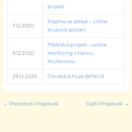
projekt
Pojďme se setkat – online
7.12.2020
klubové setkání
PRAHA 4 projekt – online
9.12.2020
mentoring s Hanou
Mullerovou
29.12.2020
Členská schůze BPWCR
←
Předchozí Příspěvek
Další Příspěvek
→