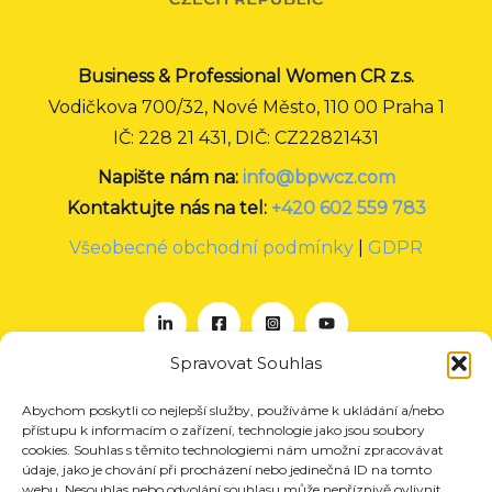
Business & Professional Women CR z.s.
Vodičkova 700/32, Nové Město, 110 00 Praha 1
IČ: 228 21 431, DIČ: CZ22821431
Napište nám na:
info@bpwcz.com
Kontaktujte nás na tel:
+420 602 559 783
Všeobecné obchodní podmínky
|
GDPR
Spravovat Souhlas
Abychom poskytli co nejlepší služby, používáme k ukládání a/nebo
O nás
přístupu k informacím o zařízení, technologie jako jsou soubory
Projekty
cookies. Souhlas s těmito technologiemi nám umožní zpracovávat
údaje, jako je chování při procházení nebo jedinečná ID na tomto
Členství
webu. Nesouhlas nebo odvolání souhlasu může nepříznivě ovlivnit