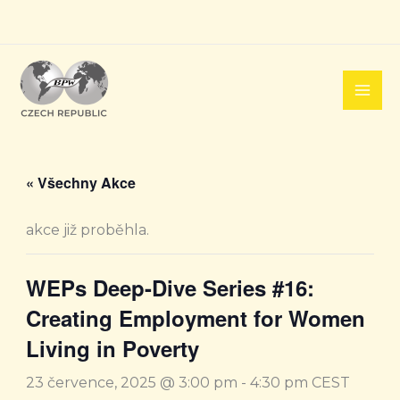
Přeskočit
na
obsah
« Všechny Akce
akce již proběhla.
WEPs Deep-Dive Series #16:
Creating Employment for Women
Living in Poverty
23 července, 2025 @ 3:00 pm
-
4:30 pm
CEST