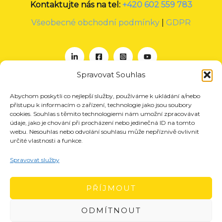
Kontaktujte nás na tel:
+420 602 559 783
Všeobecné obchodní podmínky
|
GDPR
Spravovat Souhlas
Abychom poskytli co nejlepší služby, používáme k ukládání a/nebo
O nás
přístupu k informacím o zařízení, technologie jako jsou soubory
Projekty
cookies. Souhlas s těmito technologiemi nám umožní zpracovávat
údaje, jako je chování při procházení nebo jedinečná ID na tomto
Členství
webu. Nesouhlas nebo odvolání souhlasu může nepříznivě ovlivnit
určité vlastnosti a funkce.
Akce
Aktuality
Spravovat služby
Pro média
Kontakt
PŘÍJMOUT
ODMÍTNOUT