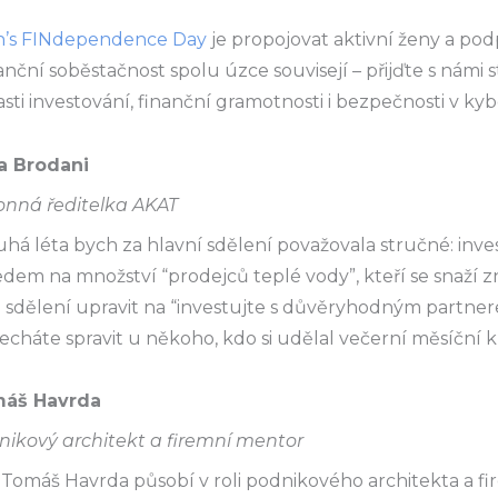
s FINdependence Day
je propojovat aktivní ženy a po
nanční soběstačnost spolu úzce souvisejí – přijďte s námi
asti investování, finanční gramotnosti i bezpečnosti v ky
a Brodani
onná ředitelka AKAT
há léta bych za hlavní sdělení považovala stručné: inve
dem na množství “prodejců teplé vody”, kteří se snaží zn
 sdělení upravit na “investujte s důvěryhodným partner
cháte spravit u někoho, kdo si udělal večerní měsíční 
áš Havrda
nikový architekt a firemní mentor
 Tomáš Havrda působí v roli podnikového architekta a fi