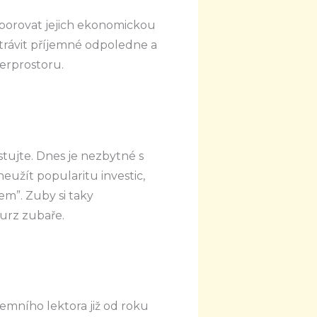
dporovat jejich ekonomickou
 strávit příjemné odpoledne a
berprostoru.
stujte. Dnes je nezbytné s
eužít popularitu investic,
em”. Zuby si taky
kurz zubaře.
remního lektora již od roku