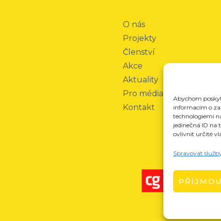
O nás
Projekty
Členství
Akce
Aktuality
Pro média
Abychom poskytli
Kontakt
informacím o zař
technologiemi n
jedinečná ID na
ovlivnit určité vl
Spravovat služb
PŘÍJMO