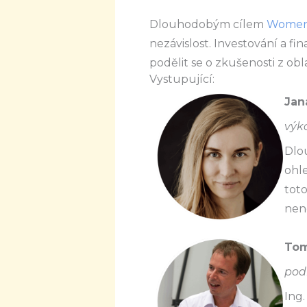
Dlouhodobým cílem
Women’
nezávislost. Investování a fi
podělit se o zkušenosti z obl
Vystupující:
Jan
výk
Dlou
ohle
toto
nene
Tom
pod
Ing.