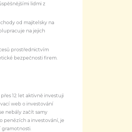
spěšnějšími lidmi z
echody od majitelsky na
olupracuje na jejich
ocesů prostřednictvím
etické bezpečnosti firem.
přes 12 let aktivně investuji
ávací web o investování
se nebály začít samy
 o penězích a investování, je
í gramotnosti.