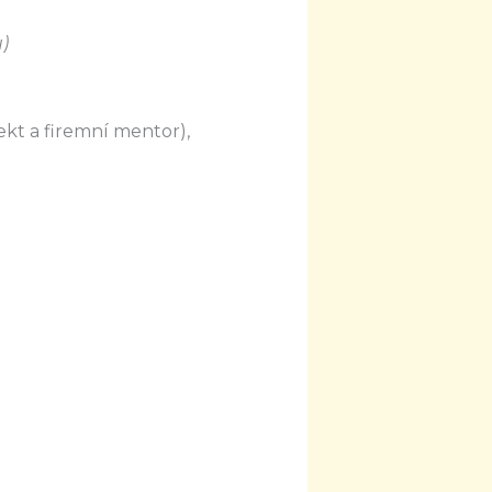
u)
ekt a firemní mentor),