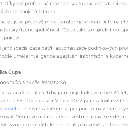
. Díky své profesi má možnost spolupracovat s těmi nejú
ých i zahraničních firem.
ializuje se především na transformace firem. A to na př
žersky řízené společnosti. Často také s majiteli firem sp
upnictví.
 jeho specializace patří i automatizace podnikových pr
očilé umělé inteligence a zajištění informační a kybern
ika Čupa
adatelka fin4elle, investorka
stování a kapitálové trhy jsou moje láska více než 20 let, 
urze, převážně do akcií. V roce 2022 jsem založila vzděl
.fin4elle.cz
, mým záměrem je podpořit ženy v tom, aby 
stovat. Věřím, že máma, která investuje a baví se s dětmi
epší vzor pro své děti, které se tak přirozeně učí finančn