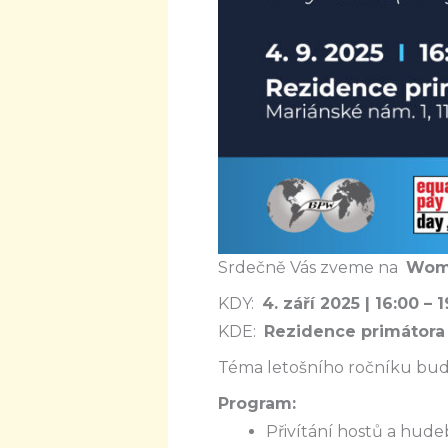
Srdečně Vás zveme na
Wom
KDY:
4. září 2025 | 16:00 – 
KDE:
Rezidence primátora 
Téma letošního ročníku bu
Program:
Přivítání hostů a hu