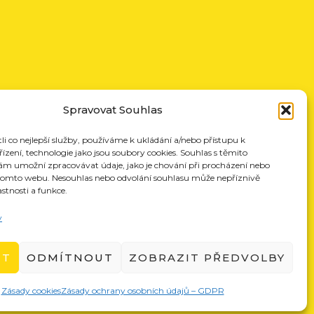
Spravovat Souhlas
 co nejlepší služby, používáme k ukládání a/nebo přístupu k
ízení, technologie jako jsou soubory cookies. Souhlas s těmito
ám umožní zpracovávat údaje, jako je chování při procházení nebo
 tomto webu. Nesouhlas nebo odvolání souhlasu může nepříznivě
astnosti a funkce.
y
UT
ODMÍTNOUT
ZOBRAZIT PŘEDVOLBY
Zásady cookies
Zásady ochrany osobních údajů – GDPR