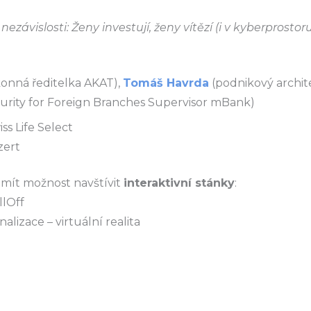
nezávislosti: Ženy investují, ženy vítězí (i v kyberprostor
onná ředitelka AKAT),
Tomáš Havrda
(podnikový archit
urity for Foreign Branches Supervisor mBank)
ss Life Select
zert
mít možnost navštívit
interaktivní stánky
:
llOff
lizace – virtuální realita
l