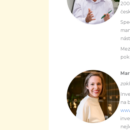
2003
česk
Spec
mana
nást
Mezi
pokr
Mar
zakl
Inve
na b
www
inve
nejl