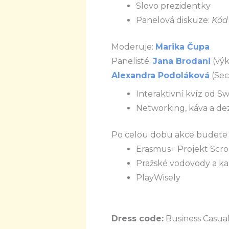
Slovo prezidentky
Panelová diskuze:
Kód 
Moderuje:
Marika Čupa
Panelisté:
Jana Brodani
(výk
Alexandra Podoláková
(
Sec
Interaktivní kvíz od Swi
Networking, káva a de
Po celou dobu akce budete 
Erasmus+ Projekt Scro
Pražské vodovody a kana
PlayWisely
Dress code:
Business Casua