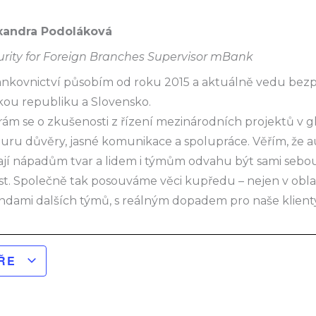
xandra Podoláková
urity for Foreign Branches Supervisor mBank
ankovnictví působím od roku 2015 a aktuálně vedu bez
kou republiku a Slovensko.
ám se o zkušenosti z řízení mezinárodních projektů v gl
turu důvěry, jasné komunikace a spolupráce.
Věřím, že a
jí nápadům tvar a lidem i týmům odvahu být sami sebou, 
st.
Společně tak posouváme věci kupředu – nejen v oblast
ndami dalších týmů, s reálným dopadem pro naše klienty
ÁŘE