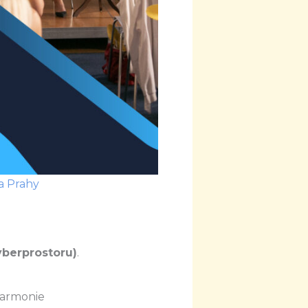
a Prahy
kyberprostoru)
.
Harmonie