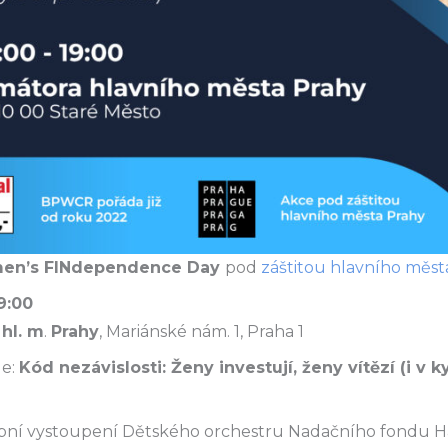
en’s FINdependence Day
pod
záštitou hlavního měst
19:00
hl. m
.
Prahy
, Mariánské nám. 1, Praha 1
de:
Kód nezávislosti: Ženy investují, ženy vítězí (i v 
dební vystoupení Dětského orchestru Nadačního fondu 