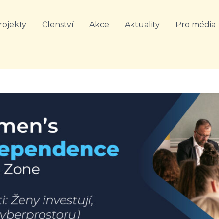
rojekty
Členství
Akce
Aktuality
Pro média