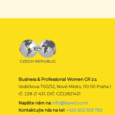
Business & Professional Women CR z.s.
Vodičkova 700/32, Nové Město, 110 00 Praha 1
IČ: 228 21 431, DIČ: CZ22821431
Napište nám na:
info@bpwcz.com
Kontaktujte nás na tel:
+420 602 559 783