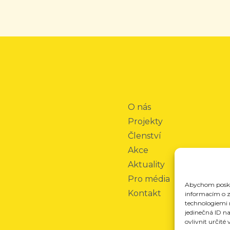
O nás
Projekty
Členství
Akce
Aktuality
Pro média
Abychom poskyt
Kontakt
informacím o za
technologiemi 
jedinečná ID n
ovlivnit určité 