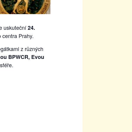
se uskuteční
24.
o centra Prahy.
legátkami z různých
tkou BPWCR, Evou
sféře.