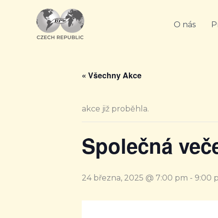
Přeskočit
na
O nás
P
obsah
« Všechny Akce
akce již proběhla.
Společná več
24 března, 2025 @ 7:00 pm
-
9:00 