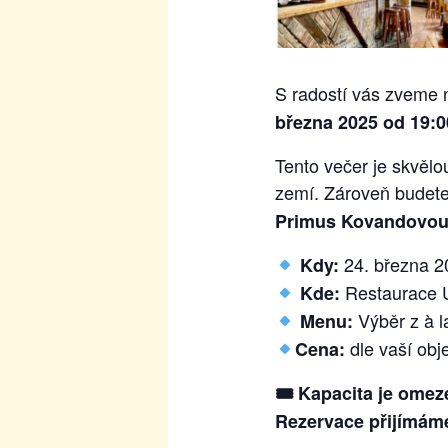
S radostí vás zveme
března 2025 od 19:0
Tento večer je skvělo
zemí. Zároveň budet
Primus Kovandovo
24. března 2
Kdy:
Restaurace U
Kde:
Výběr z à l
Menu:
dle vaší ob
Cena
:
🎟 Kapacita je omeze
Rezervace přijímáme