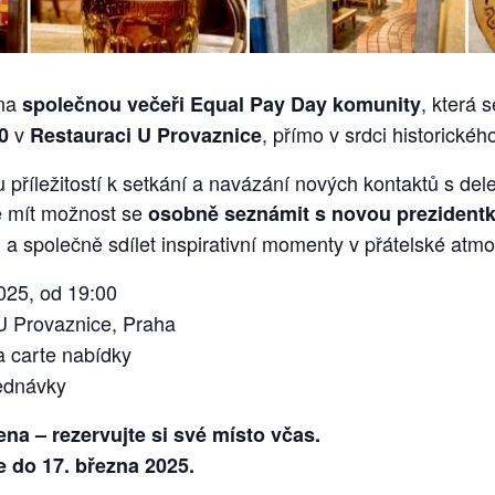
 na
, která 
společnou večeři Equal Pay Day komunity
v
, přímo v srdci historickéh
0
Restauraci U Provaznice
u příležitostí k setkání a navázání nových kontaktů s de
e mít možnost se
osobně seznámit s novou preziden
a společně sdílet inspirativní momenty v přátelské atmo
u
025, od 19:00
 Provaznice, Praha
a carte nabídky
jednávky
na – rezervujte si své místo včas.
 do 17. března 2025.