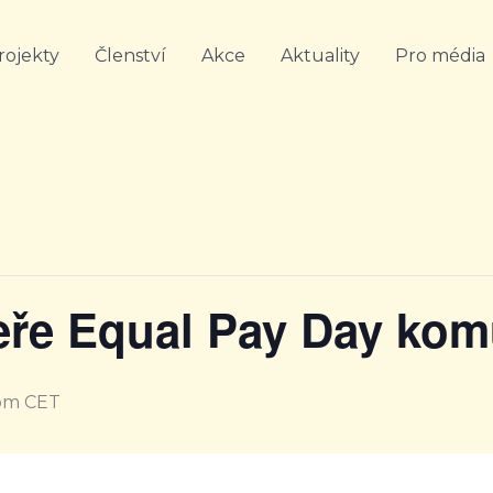
rojekty
Členství
Akce
Aktuality
Pro média
eře Equal Pay Day kom
pm
CET