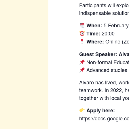
Participants will exp
indispensable solution
5 February
When:
20:00
Time:
Online (Z
Where:
Guest Speaker: Alv
Non-formal Educa
Advanced studies 
Alvaro has lived, work
teamwork. In 2022, he
together with local y
Apply here:
https://docs.googl