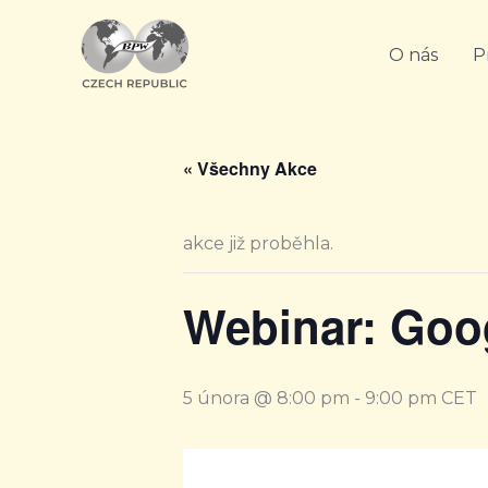
Přeskočit
na
O nás
P
obsah
« Všechny Akce
akce již proběhla.
Webinar: Goo
5 února @ 8:00 pm
-
9:00 pm
CET