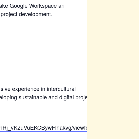
at make Google Workspace an
l project development.
ive experience in intercultural
oping sustainable and digital projects
rnRj_vK2uVuEKCBywFlhakvg/viewform