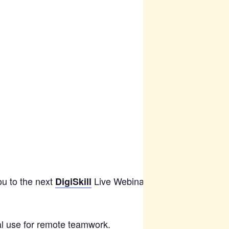
ou to the next
Live Webinar.
DigiSkill
al use for remote teamwork.