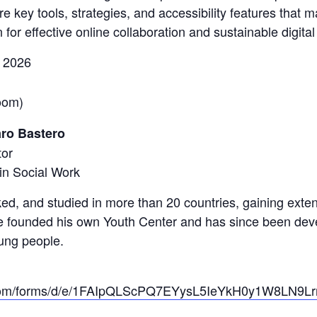
lore key tools, strategies, and accessibility features th
 for effective online collaboration and sustainable digita
 2026
oom)
aro Bastero
tor
in Social Work
ed, and studied in more than 20 countries, gaining extens
 founded his own Youth Center and has since been devel
oung people.
e.com/forms/d/e/1FAIpQLScPQ7EYysL5IeYkH0y1W8LN9L