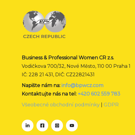
Business & Professional Women CR z.s.
Vodičkova 700/32, Nové Město, 110 00 Praha 1
IČ: 228 21 431, DIČ: CZ22821431
Napište nám na:
info@bpwcz.com
Kontaktujte nás na tel:
+420 602 559 783
Všeobecné obchodní podmínky
|
GDPR