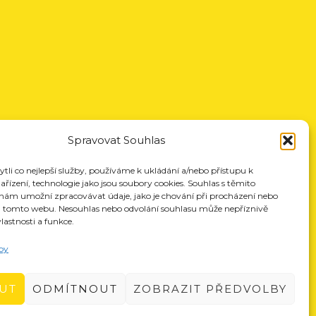
Spravovat Souhlas
li co nejlepší služby, používáme k ukládání a/nebo přístupu k
řízení, technologie jako jsou soubory cookies. Souhlas s těmito
nám umožní zpracovávat údaje, jako je chování při procházení nebo
a tomto webu. Nesouhlas nebo odvolání souhlasu může nepříznivě
vlastnosti a funkce.
by
UT
ODMÍTNOUT
ZOBRAZIT PŘEDVOLBY