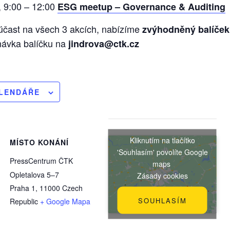
, 9:00 – 12:00
ESG meetup – Governance & Auditing
čast na všech 3 akcích, nabízíme
zvýhodněný balíček
návka balíčku na
jindrova@ctk.cz
ALENDÁŘE
Kliknutím na tlačítko
MÍSTO KONÁNÍ
'Souhlasím' povolíte Google
PressCentrum ČTK
maps
Opletalova 5–7
Zásady cookies
Praha 1
,
11000
Czech
SOUHLASÍM
Republic
+ Google Mapa