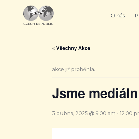
Přeskočit
na
O nás
P
obsah
« Všechny Akce
akce již proběhla.
Jsme mediáln
3 dubna, 2025 @ 9:00 am
-
12:00 