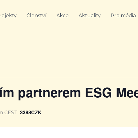
rojekty
Členství
Akce
Aktuality
Pro média
ím partnerem ESG Me
3388CZK
pm
CEST