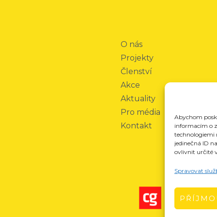
O nás
Projekty
Členství
Akce
Aktuality
Pro média
Abychom poskyt
Kontakt
informacím o za
technologiemi 
jedinečná ID n
ovlivnit určité 
Spravovat služ
PŘÍJMO