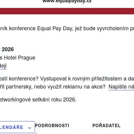
ník konference Equal Pay Day, jež bude vyvrcholením p
a 2026
s Hotel Prague
eji
ostí konference? Vystupovat k rovným příležitostem a 
řit partnersky, nebo využít reklamu na akce?
Napište n
etworkingové setkání roku 2026.
PODROBNOSTI
POŘADATEL
ALENDÁŘE