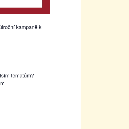
ůlroční kampaně k
dalším tématům?
ám.