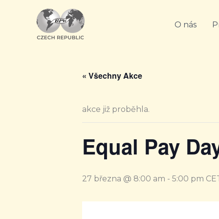
Přeskočit
na
O nás
P
obsah
« Všechny Akce
akce již proběhla.
Equal Pay Da
27 března @ 8:00 am
-
5:00 pm
CE