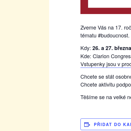
Zveme Vás na 17. roč
tématu #budoucnost.
Kdy:
26. a 27. březn
Kde: Clarion Congres
Vstupenky jsou v prod
Chcete se stát osobn
Chcete aktivitu podpo
Těšíme se na velké n
PŘIDAT DO K