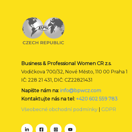
Business & Professional Women CR z.s.
Vodičkova 700/32, Nové Město, 110 00 Praha 1
IČ: 228 21 431, DIČ: CZ22821431
Napište nám na:
info@bpwcz.com
Kontaktujte nás na tel:
+420 602 559 783
Všeobecné obchodní podmínky
|
GDPR