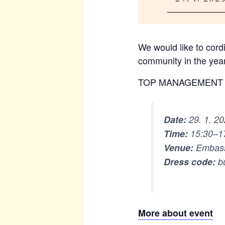
We would like to cord
community in the year
TOP MANAGEMENT Dec
Date:
29. 1. 2
Time:
15:30–1
Venue:
Embass
Dress code:
bu
More about event