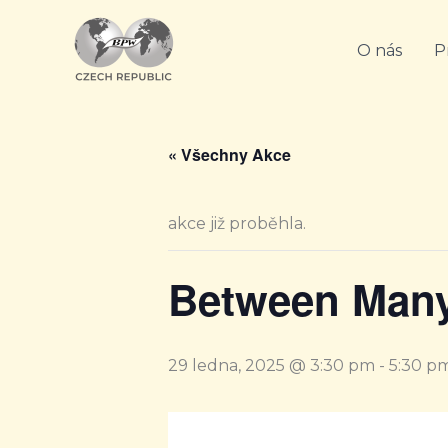
Přeskočit
na
O nás
P
obsah
« Všechny Akce
akce již proběhla.
Between Many
29 ledna, 2025 @ 3:30 pm
-
5:30 p