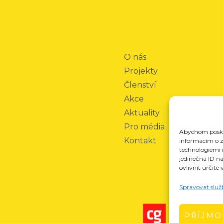
O nás
Projekty
Členství
Akce
Aktuality
Pro média
Abychom poskyt
Kontakt
informacím o za
technologiemi 
jedinečná ID n
ovlivnit určité 
Spravovat služ
PŘÍJMO