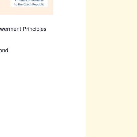
powerment Principles
ond