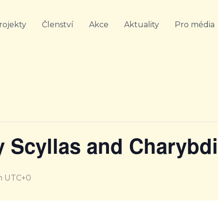
rojekty
Členství
Akce
Aktuality
Pro média
 Scyllas and Charybd
m
UTC+0