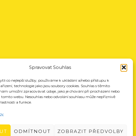
Spravovat Souhlas
li co nejlepší služby, používáme k ukládání a/nebo přístupu k
řízení, technologie jako jsou soubory cookies. Souhlas s těmito
nám umožní zpracovávat údaje, jako je chování při procházení nebo
a tomto webu. Nesouhlas nebo odvolání souhlasu může nepříznivě
vlastnosti a funkce.
by
UT
ODMÍTNOUT
ZOBRAZIT PŘEDVOLBY