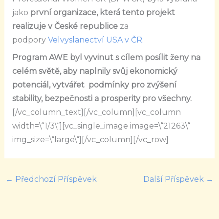
jako
první organizace, která tento projekt
realizuje v České republice
za
podpory
Velvyslanectví USA v ČR.
Program AWE byl vyvinut s cílem posílit ženy na
celém světě, aby naplnily svůj ekonomický
potenciál, vytvářet podmínky pro zvýšení
stability, bezpečnosti a prosperity pro všechny.
[/vc_column_text][/vc_column][vc_column
width=\“1/3\“][vc_single_image image=\“21263\“
img_size=\“large\“][/vc_column][/vc_row]
←
Předchozí Příspěvek
Další Příspěvek
→