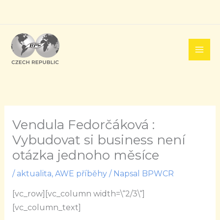
Přeskočit
na
obsah
Vendula Fedorčáková :
Vybudovat si business není
otázka jednoho měsíce
/
aktualita
,
AWE příběhy
/ Napsal
BPWCR
[vc_row][vc_column width=\“2/3\“]
[vc_column_text]