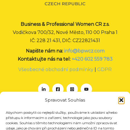
Business & Professional Women CR z.s.
Vodičkova 700/32, Nové Město, 110 00 Praha 1
IČ: 228 21 431, DIČ: CZ22821431
Napište nám na:
info@bpwcz.com
Kontaktujte nás na tel:
+420 602 559 783
Všeobecné obchodní podmínky
|
GDPR
Spravovat Souhlas
Abychom poskytli co nejlepší služby, používáme k ukládání a/nebo
O nás
přístupu k informacím o zařízení, technologie jako jsou soubory
Projekty
cookies. Souhlas s těmito technologiemi nám umožní zpracovávat
údaje, jako je chování při procházení nebo jedinečná ID na tomto