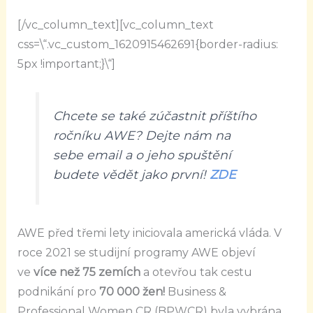
[/vc_column_text][vc_column_text
css=\“.vc_custom_1620915462691{border-radius:
5px !important;}\“]
Chcete se také zúčastnit příštího
ročníku AWE? Dejte nám na
sebe email a o jeho spuštění
budete vědět jako první!
ZDE
AWE před třemi lety iniciovala americká vláda. V
roce 2021 se studijní programy AWE objeví
ve
více než 75 zemích
a otevřou tak cestu
podnikání pro
70 000 žen!
Business &
Professional Women CR (BPWCR) byla vybrána