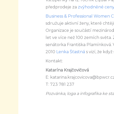
předprodeje za
zvýhodněné cen
Business & Professional Women 
sdružuje aktivní ženy, které chtě
Organizace je součástí mezinárodn
let ve více než 100 zemích světa.
senátorka Františka Plamínková. V
2010
Lenka Šťastná
s vizí, že kdy
Kontakt:
Katarína Krajčovičová
E: katarina.krajcovicova@bpwcr.c
T: 723 781 237
Pozvánka, loga a infografika ke st