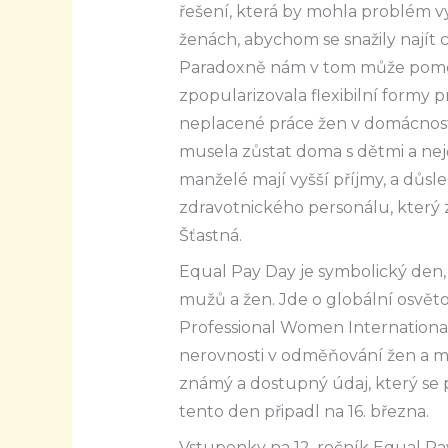
řešení, která by mohla problém vy
ženách, abychom se snažily najít 
Paradoxně nám v tom může pomoci
zpopularizovala flexibilní formy p
neplacené práce žen v domácnosti 
musela zůstat doma s dětmi a nejča
manželé mají vyšší příjmy, a důs
zdravotnického personálu, který z
Šťastná.
Equal Pay Day je symbolický den,
mužů a žen. Jde o globální osvě
Professional Women International
nerovnosti v odměňování žen a m
známý a dostupný údaj, který se 
tento den připadl na 16. března.
Vstupenky na 12. ročník Equal Pa