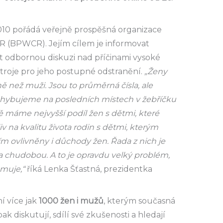
010 pořádá veřejně prospěšná organizace
R (BPWCR). Jejím cílem je informovat
olat odbornou diskuzi nad příčinami vysoké
stroje pro jeho postupné odstranění.
„Ženy
 než muži. Jsou to průměrná čísla, ale
m pohybujeme na posledních místech v žebříčku
ě máme nejvyšší podíl žen s dětmi, které
v na kvalitu života rodin s dětmi, kterým
 tím ovlivněny i důchody žen. Řada z nich je
chudobou. A to je opravdu velký problém,
omuje,“
říká Lenka Šťastná, prezidentka
í více jak
1000
žen i mužů
, kterým současná
ak diskutují, sdílí své zkušenosti a hledají