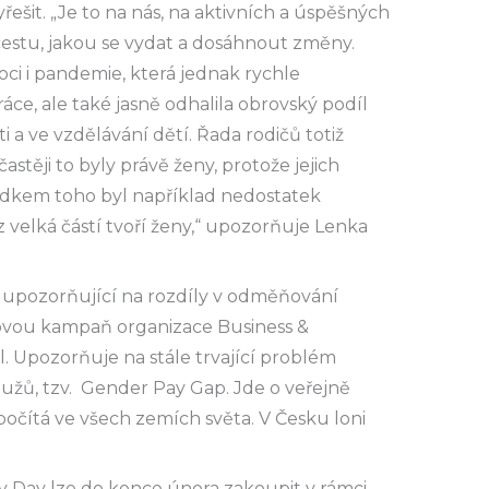
řešit. „Je to na nás, na aktivních a úspěšných
cestu, jakou se vydat a dosáhnout změny.
 i pandemie, která jednak rychle
ráce, ale také jasně odhalila obrovský podíl
a ve vzdělávání dětí. Řada rodičů totiž
stěji to byly právě ženy, protože jejich
ledkem toho byl například nedostatek
 velká částí tvoří ženy,“ upozorňuje Lenka
 upozorňující na rozdíly v odměňování
tovou kampaň organizace Business &
. Upozorňuje na stále trvající problém
užů, tzv. Gender Pay Gap. Jde o veřejně
počítá ve všech zemích světa. V Česku loni
y Day lze do konce února zakoupit v rámci