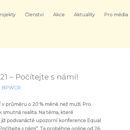
rojekty
Členství
Akce
Aktuality
Pro média
21 – Počítejte s námi!
l
BPWCR
jí v průměru o 20 % méně než muži. Pro
 smutná realita. Na téma, které
mu, již podvanácté upozorní konference Equal
Počítejte s námi“. Ta proběhne online od 26.