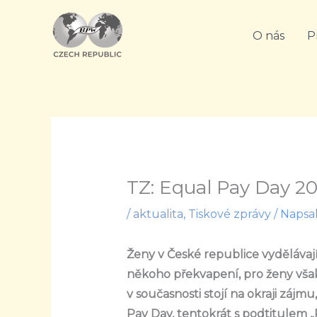
Přeskočit
na
O nás
P
obsah
TZ: Equal Pay Day 20
/
aktualita
,
Tiskové zprávy
/ Napsa
Ženy v České republice vyděláva
někoho překvapení, pro ženy však
v současnosti stojí na okraji záj
Pay Day, tentokrát s podtitulem „