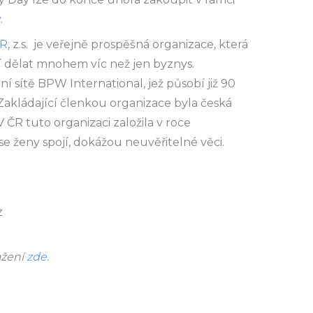
y
.
CR
, z.s. je veřejně prospěšná organizace, která
jí dělat mnohem víc než jen byznys.
í sítě BPW International, jež působí již 90
 Zakládající členkou organizace byla česká
 ČR tuto organizaci založila v roce
ž se ženy spojí, dokážou neuvěřitelné věci.
z
ažení
zde
.