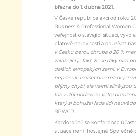
března do 1. dubna 2021.
V České republice akci od roku 2
Business & Professional Women C
veřejnost o stávající situaci, vyv
platové nerovnosti a používat ná
v Česku berou zhruba o 20 % méně
zarážející je fakt, že se díky ni
dalších evropských zemí. V Evrop
nepracují. To všechno má nejen vli
příjmy chybí, ale velmi silně jsou
tak v důchodovém věku ohrožena 
který si bohužel řada lidí neuvěd
BPWCR.
Každoročně se konference účastn
situace není lhostejná. Společně p