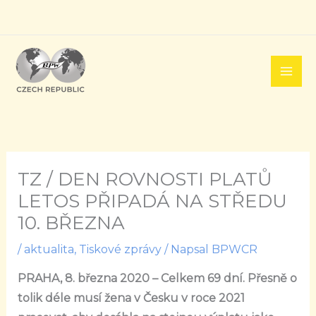
Přeskočit
na
obsah
TZ / DEN ROVNOSTI PLATŮ
LETOS PŘIPADÁ NA STŘEDU
10. BŘEZNA
/
aktualita
,
Tiskové zprávy
/ Napsal
BPWCR
PRAHA, 8. března 2020 – Celkem 69 dní. Přesně o
tolik déle musí žena v Česku v roce 2021