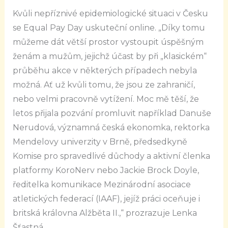
Kvůli nepříznivé epidemiologické situaci v Česku
se Equal Pay Day uskuteční online. „Díky tomu
můžeme dát větší prostor vystoupit úspěšným
ženám a mužům, jejichž účast by při „klasickém“
průběhu akce v některých případech nebyla
možná. Ať už kvůli tomu, že jsou ze zahraničí,
nebo velmi pracovně vytížení. Moc mě těší, že
letos přijala pozvání promluvit například Danuše
Nerudová, významná česká ekonomka, rektorka
Mendelovy univerzity v Brně, předsedkyně
Komise pro spravedlivé důchody a aktivní členka
platformy KoroNerv nebo Jackie Brock Doyle,
ředitelka komunikace Mezinárodní asociace
atletických federací (IAAF), jejíž práci oceňuje i
britská královna Alžběta II.,“ prozrazuje Lenka
Šťastná.