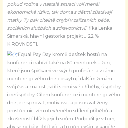
pokud rodina v nastalé situaci volí menší
ekonomické riziko, tak doma s dětmi zůstávají
matky. Ty pak citelně chybí v zařízeních péče,
sociálních službách a zdravotnictví,
“ říká Lenka
Simerská, hlavní gestorka projektu 22 %
K ROVNOSTI.
Equal Pay Day kromě desítek hostů na
konferenci nabízí také na 60 mentorek – žen,
které jsou špičkami ve svých profesích a v rámci
mentoringového dne poskytují dalším ženám
svůj čas a znalosti, sdílí s nimi své příběhy, úspěchy
i neúspěchy. Cílem konference i mentoringového
dne je inspirovat, motivovat a posouvat ženy
prostřednictvím otevřeného sdílení příběhů a
zkušeností blíž k jejich snům. Podpořit je v tom,
aby se nebály chtít víc, a to především v kariéře,