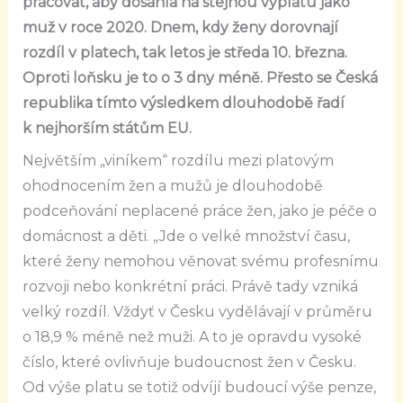
pracovat, aby dosáhla na stejnou výplatu jako
muž v roce 2020. Dnem, kdy ženy dorovnají
rozdíl v platech, tak letos je středa 10. března.
Oproti loňsku je to o 3 dny méně. Přesto se Česká
republika tímto výsledkem dlouhodobě řadí
k nejhorším státům EU.
Největším „viníkem“ rozdílu mezi platovým
ohodnocením žen a mužů je dlouhodobě
podceňování neplacené práce žen, jako je péče o
domácnost a děti. „Jde o velké množství času,
které ženy nemohou věnovat svému profesnímu
rozvoji nebo konkrétní práci. Právě tady vzniká
velký rozdíl. Vždyť v Česku vydělávají v průměru
o 18,9 % méně než muži. A to je opravdu vysoké
číslo, které ovlivňuje budoucnost žen v Česku.
Od výše platu se totiž odvíjí budoucí výše penze,