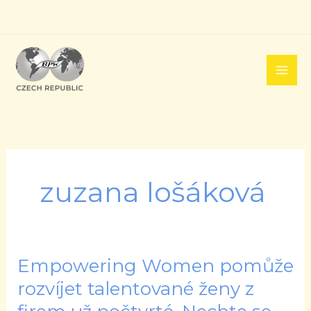
Přeskočit
na
obsah
zuzana lošáková
Empowering Women pomůže
Empowering
Women
rozvíjet talentované ženy z
pomůže