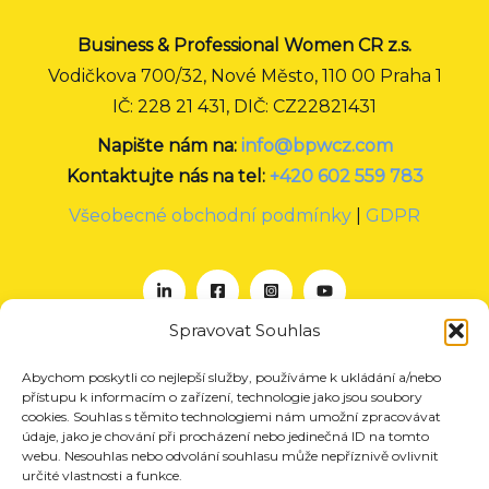
Business & Professional Women CR z.s.
Vodičkova 700/32, Nové Město, 110 00 Praha 1
IČ: 228 21 431, DIČ: CZ22821431
Napište nám na:
info@bpwcz.com
Kontaktujte nás na tel:
+420 602 559 783
Všeobecné obchodní podmínky
|
GDPR
Spravovat Souhlas
Abychom poskytli co nejlepší služby, používáme k ukládání a/nebo
O nás
přístupu k informacím o zařízení, technologie jako jsou soubory
Projekty
cookies. Souhlas s těmito technologiemi nám umožní zpracovávat
údaje, jako je chování při procházení nebo jedinečná ID na tomto
Členství
webu. Nesouhlas nebo odvolání souhlasu může nepříznivě ovlivnit
určité vlastnosti a funkce.
Akce