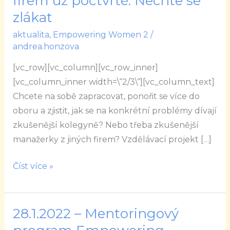
firem už počtvrté. Nechte se
rozvíjet
zlákat
talentované
aktualita
,
Empowering Women 2
/
ženy
andrea.honzova
z
firem
[vc_row][vc_column][vc_row_inner]
už
[vc_column_inner width=\“2/3\“][vc_column_text]
počtvrté.
Chcete na sobě zapracovat, ponořit se více do
Nechte
oboru a zjistit, jak se na konkrétní problémy dívají
se
zkušenější kolegyně? Nebo třeba zkušenější
zlákat
manažerky z jiných firem? Vzdělávací projekt […]
Číst více »
28.1.2022 – Mentoringový
28.1.2022
–