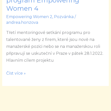
program Empowering
Mentoringový
Women 4
program
Empowering Women 2
,
Pozvánka
/
Empowering
andrea.honzova
Women
Třetí mentoringové setkání programu pro
4
talentované ženy z firem, které jsou nově na
manažerské pozici nebo se na manažerskou roli
připravují se uskuteční v Praze v pátek 28.1.2022.
Hlavním cílem projektu
Číst více »