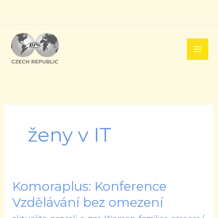
Přeskočit
na
obsah
ženy v IT
Komoraplus: Konference
Komoraplus:
Konference
Vzdělávání bez omezení
Vzdělávání