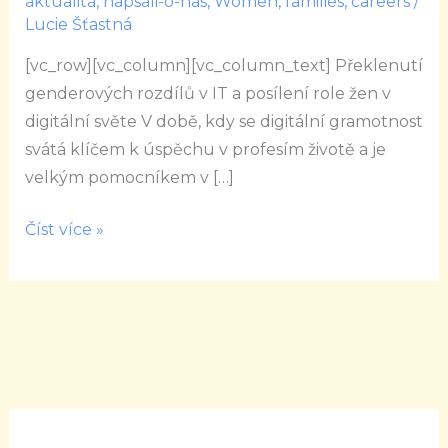
aktualita
,
napsali-o-nas
,
Women, families, careers
/
bez
Lucie Šťastná
omezení
[vc_row][vc_column][vc_column_text] Překlenutí
genderových rozdílů v IT a posílení role žen v
digitální světe V době, kdy se digitální gramotnost
svátá klíčem k úspěchu v profesím životě a je
velkým pomocníkem v […]
Číst více »