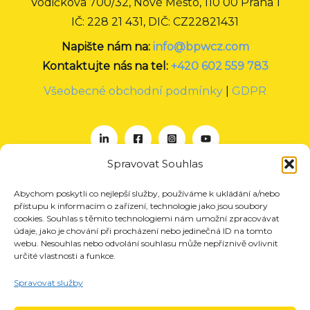
Vodičkova 700/32, Nové Město, 110 00 Praha 1
IČ: 228 21 431, DIČ: CZ22821431
Napište nám na:
info@bpwcz.com
Kontaktujte nás na tel:
+420 602 559 783
Všeobecné obchodní podmínky
|
GDPR
Spravovat Souhlas
Abychom poskytli co nejlepší služby, používáme k ukládání a/nebo
O nás
přístupu k informacím o zařízení, technologie jako jsou soubory
Projekty
cookies. Souhlas s těmito technologiemi nám umožní zpracovávat
údaje, jako je chování při procházení nebo jedinečná ID na tomto
Členství
webu. Nesouhlas nebo odvolání souhlasu může nepříznivě ovlivnit
určité vlastnosti a funkce.
Akce
Aktuality
Spravovat služby
Pro média