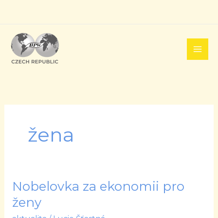
Přeskočit
na
obsah
žena
Nobelovka za ekonomii pro
Nobelovka
za
ženy
ekonomii