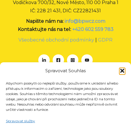
Vodičkova 700/32, Nové Město, 110 00 Praha 1
IČ: 228 21 431, DIČ: CZ22821431
Napište nám na:
info@bpwcz.com
Kontaktujte nás na tel:
+420 602 559 783
Všeobecné obchodní podmínky
|
GDPR
Spravovat Souhlas
Abychom poskytli co nejlepší služby, používáme k ukládání a/nebo
O nás
přístupu k informacím o zařízení, technologie jako jsou soubory
Projekty
cookies. Souhlas s těmito technologiemi nám umožní zpracovávat
údaje, jako je chování při procházení nebo jedinečná ID na tomto
Členství
webu. Nesouhlas nebo odvolání souhlasu může nepříznivě ovlivnit
určité vlastnosti a funkce.
Akce
Aktuality
Spravovat služby
Pro média