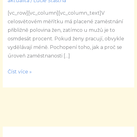
aktualita
/
Lucie Šťastná
pro
[vc_row][vc_column][vc_column_text]V
ženy
celosvětovém měřítku má placené zaměstnání
přibližně polovina žen, zatímco u mužů je to
osmdesát procent. Pokud ženy pracují, obvykle
vydělávají méně. Pochopení toho, jak a proč se
úroveň zaměstnanosti […]
Číst více »