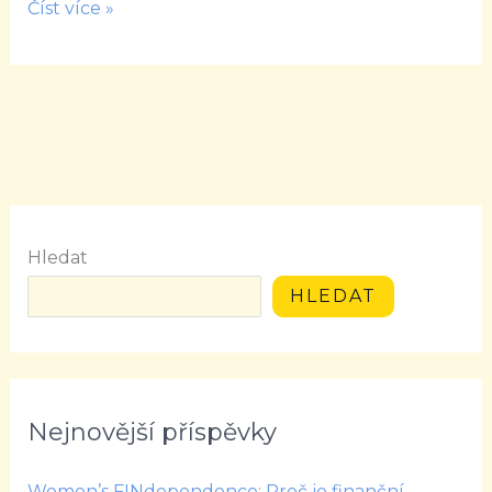
Číst více »
Hledat
HLEDAT
Nejnovější příspěvky
Women’s FINdependence: Proč je finanční