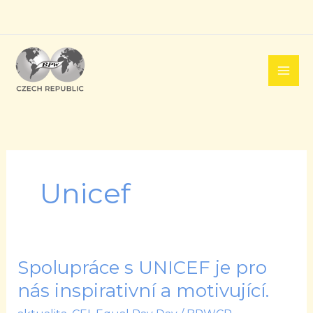
Přeskočit
na
obsah
Unicef
Spolupráce s UNICEF je pro
Spolupráce
s
nás inspirativní a motivující.
UNICEF