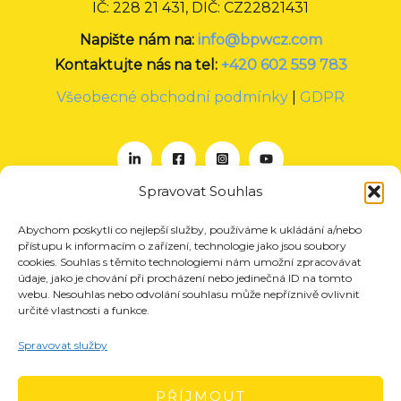
IČ: 228 21 431, DIČ: CZ22821431
Napište nám na:
info@bpwcz.com
Kontaktujte nás na tel:
+420 602 559 783
Všeobecné obchodní podmínky
|
GDPR
Spravovat Souhlas
Abychom poskytli co nejlepší služby, používáme k ukládání a/nebo
O nás
přístupu k informacím o zařízení, technologie jako jsou soubory
Projekty
cookies. Souhlas s těmito technologiemi nám umožní zpracovávat
údaje, jako je chování při procházení nebo jedinečná ID na tomto
Členství
webu. Nesouhlas nebo odvolání souhlasu může nepříznivě ovlivnit
určité vlastnosti a funkce.
Akce
Aktuality
Spravovat služby
Pro média
Kontakt
PŘÍJMOUT