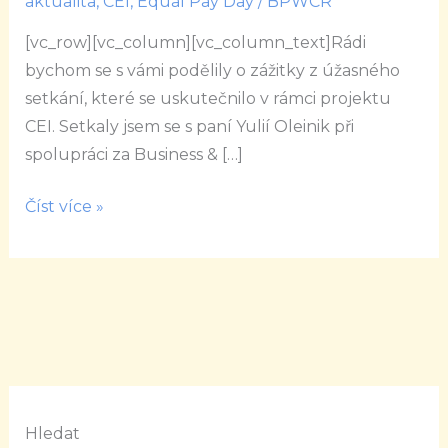
aktualita
,
CEI
,
Equal Pay Day
/
BPWCR
je
[vc_row][vc_column][vc_column_text]Rádi
pro
bychom se s vámi podělily o zážitky z úžasného
nás
setkání, které se uskutečnilo v rámci projektu
inspirativní
CEI. Setkaly jsem se s paní Yulií Oleinik při
a
spolupráci za Business & […]
motivující.
Číst více »
Hledat