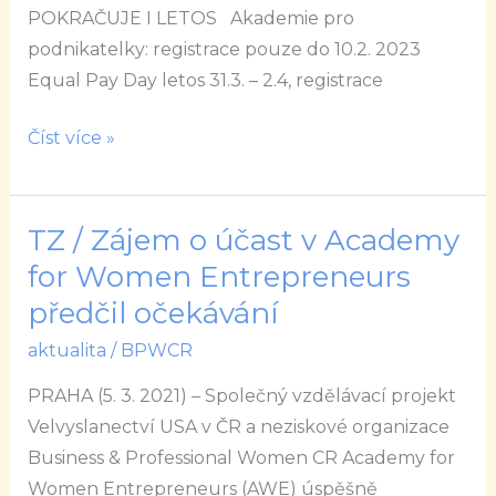
podnikajících
POKRAČUJE I LETOS Akademie pro
žen
podnikatelky: registrace pouze do 10.2. 2023
pokračuje
Equal Pay Day letos 31.3. – 2.4, registrace
i
letos
Číst více »
TZ / Zájem o účast v Academy
TZ
/
for Women Entrepreneurs
Zájem
předčil očekávání
o
aktualita
/
BPWCR
účast
v Academy
PRAHA (5. 3. 2021) – Společný vzdělávací projekt
for
Velvyslanectví USA v ČR a neziskové organizace
Women
Business & Professional Women CR Academy for
Entrepreneurs
Women Entrepreneurs (AWE) úspěšně