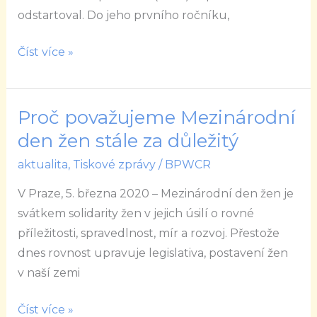
předčil
odstartoval. Do jeho prvního ročníku,
očekávání
Číst více »
Proč považujeme Mezinárodní
Proč
považujeme
den žen stále za důležitý
Mezinárodní
aktualita
,
Tiskové zprávy
/
BPWCR
den
V Praze, 5. března 2020 – Mezinárodní den žen je
žen
svátkem solidarity žen v jejich úsilí o rovné
stále
příležitosti, spravedlnost, mír a rozvoj. Přestože
za
dnes rovnost upravuje legislativa, postavení žen
důležitý
v naší zemi
Číst více »