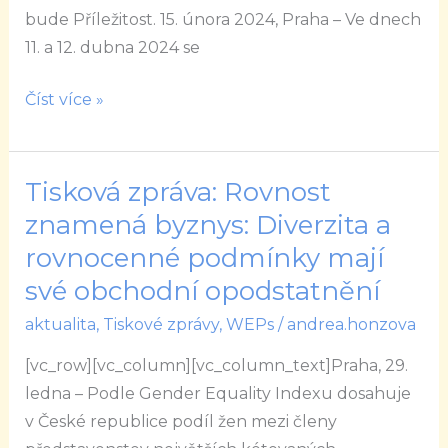
dubnu
bude Příležitost. 15. února 2024, Praha – Ve dnech
uskuteční
11. a 12. dubna 2024 se
již
po
Číst více »
patnácté
Tisková zpráva: Rovnost
Tisková
zpráva:
znamená byznys: Diverzita a
Rovnost
rovnocenné podmínky mají
znamená
své obchodní opodstatnění
byznys:
aktualita
,
Tiskové zprávy
,
WEPs
/
andrea.honzova
Diverzita
a
[vc_row][vc_column][vc_column_text]Praha, 29.
rovnocenné
ledna – Podle Gender Equality Indexu dosahuje
podmínky
v České republice podíl žen mezi členy
mají