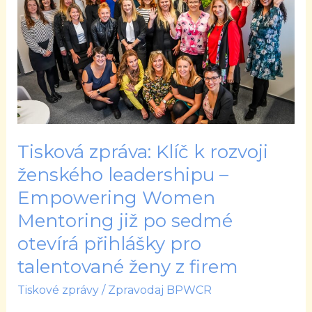
k
rozvoji
ženského
leadershipu
–
Empowering
Women
Mentoring
Tisková zpráva: Klíč k rozvoji
již
ženského leadershipu –
po
Empowering Women
sedmé
Mentoring již po sedmé
otevírá
otevírá přihlášky pro
přihlášky
talentované ženy z firem
pro
talentované
Tiskové zprávy
/
Zpravodaj BPWCR
ženy