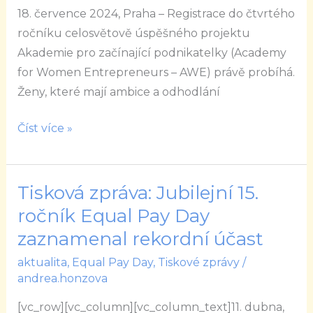
vzdělávacího
18. července 2024, Praha – Registrace do čtvrtého
programu
ročníku celosvětově úspěšného projektu
pro
Akademie pro začínající podnikatelky (Academy
začínající
for Women Entrepreneurs – AWE) právě probíhá.
podnikatelky
Ženy, které mají ambice a odhodlání
Číst více »
Tisková zpráva: Jubilejní 15.
Tisková
zpráva:
ročník Equal Pay Day
Jubilejní
zaznamenal rekordní účast
15.
aktualita
,
Equal Pay Day
,
Tiskové zprávy
/
ročník
andrea.honzova
Equal
[vc_row][vc_column][vc_column_text]11. dubna,
Pay