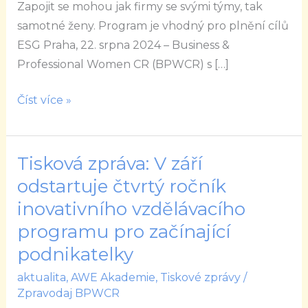
Zapojit se mohou jak firmy se svými týmy, tak
z
samotné ženy. Program je vhodný pro plnění cílů
firem
ESG Praha, 22. srpna 2024 – Business &
Professional Women CR (BPWCR) s […]
Číst více »
Tisková zpráva: V září
Tisková
zpráva:
odstartuje čtvrtý ročník
V
inovativního vzdělávacího
září
programu pro začínající
odstartuje
podnikatelky
čtvrtý
ročník
aktualita
,
AWE Akademie
,
Tiskové zprávy
/
Zpravodaj BPWCR
inovativního