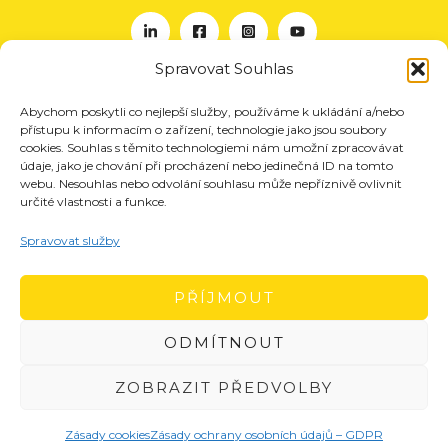
Spravovat Souhlas
Abychom poskytli co nejlepší služby, používáme k ukládání a/nebo
O nás
přístupu k informacím o zařízení, technologie jako jsou soubory
Projekty
cookies. Souhlas s těmito technologiemi nám umožní zpracovávat
údaje, jako je chování při procházení nebo jedinečná ID na tomto
Členství
webu. Nesouhlas nebo odvolání souhlasu může nepříznivě ovlivnit
určité vlastnosti a funkce.
Akce
Aktuality
Spravovat služby
Pro média
Kontakt
PŘÍJMOUT
ODMÍTNOUT
ZOBRAZIT PŘEDVOLBY
Zásady cookies
Zásady ochrany osobních údajů – GDPR