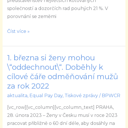
představenstev největších kótovaných
své
společností a dozorčích rad pouhých 21 %. V
obchodní
porovnání se zeměmi
opodstatnění
Číst více »
1. března si ženy mohou
1.
března
\“oddechnout\“. Doběhly k
si
cílové čáře odměňování mužů
ženy
za rok 2022
mohou
aktualita
,
Equal Pay Day
,
Tiskové zprávy
/
BPWCR
\“oddechnout\“.
Doběhly
[vc_row][vc_column][vc_column_text] PRAHA,
k
28. února 2023 – Ženy v Česku musí v roce 2023
cílové
pracovat přibližně o 60 dní déle, aby dosáhly na