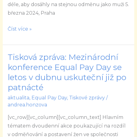
déle, aby dosáhly na stejnou odměnu jako muži 5.
března 2024, Praha
Číst více »
Tisková zpráva: Mezinárodní
Tisková
zpráva:
konference Equal Pay Day se
Mezinárodní
letos v dubnu uskuteční již po
konference
patnácté
Equal
aktualita
,
Equal Pay Day
,
Tiskové zprávy
/
Pay
andrea.honzova
Day
se
[vc_row][vc_column][vc_column_text] Hlavním
letos
tématem dvoudenní akce poukazující na rozdíl
v
v odměňování a postavení žen ve společnosti