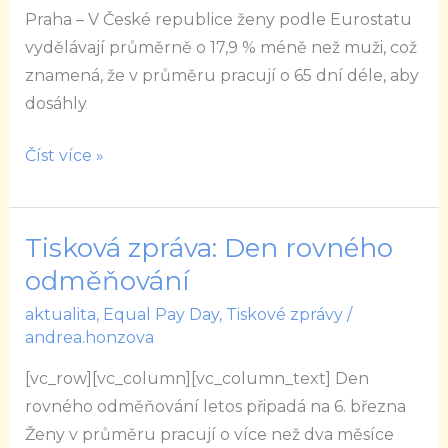
Praha – V České republice ženy podle Eurostatu
Day
vydělávají průměrně o 17,9 % méně než muži, což
zaznamenal
znamená, že v průměru pracují o 65 dní déle, aby
rekordní
dosáhly
účast
Číst více »
Tisková zpráva: Den rovného
Tisková
zpráva:
odměňování
Den
aktualita
,
Equal Pay Day
,
Tiskové zprávy
/
rovného
andrea.honzova
odměňování
[vc_row][vc_column][vc_column_text] Den
rovného odměňování letos připadá na 6. března
Ženy v průměru pracují o více než dva měsíce