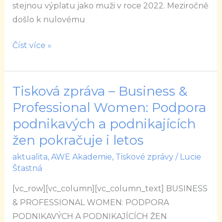
čáře
stejnou výplatu jako muži v roce 2022. Meziročně
odměňování
došlo k nulovému
mužů
za
Číst více »
rok
2022
Tisková zpráva – Business &
Tisková
zpráva
Professional Women: Podpora
–
podnikavých a podnikajících
Business
žen pokračuje i letos
&
aktualita
,
AWE Akademie
,
Tiskové zprávy
/
Lucie
Professional
Šťastná
Women:
Podpora
[vc_row][vc_column][vc_column_text] BUSINESS
podnikavých
& PROFESSIONAL WOMEN: PODPORA
a
PODNIKAVÝCH A PODNIKAJÍCÍCH ŽEN