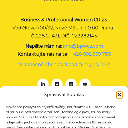
Business & Professional Women CR z.s.
Vodičkova 700/32, Nové Město, 110 00 Praha 1
IČ: 228 21 431, DIČ: CZ22821431
Napište nám na:
info@bpwcz.com
Kontaktujte nás na tel:
+420 602 559 783
Všeobecné obchodní podmínky
|
GDPR
Spravovat Souhlas
Abychom poskytli co nejlepší služby, používáme k ukládání a/nebo
O nás
přístupu k informacím o zařízení, technologie jako jsou soubory
Projekty
cookies. Souhlas s těmito technologiemi nám umožní zpracovávat
údaje, jako je chování při procházení nebo jedinečná ID na tomto
Členství
webu. Nesouhlas nebo odvolání souhlasu může nepříznivě ovlivnit