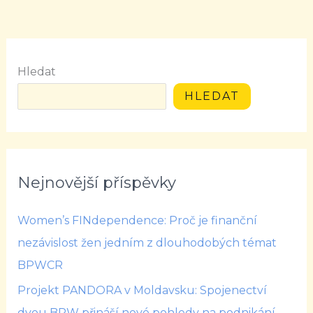
Hledat
HLEDAT
Nejnovější příspěvky
Women’s FINdependence: Proč je finanční
nezávislost žen jedním z dlouhodobých témat
BPWCR
Projekt PANDORA v Moldavsku: Spojenectví
dvou BPW přináší nové pohledy na podnikání