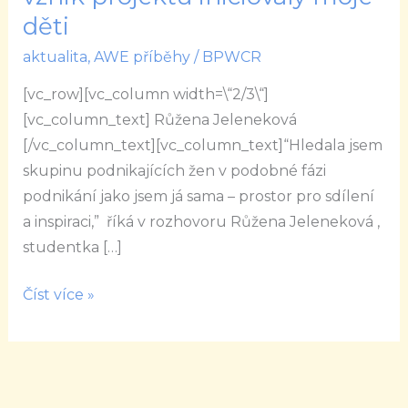
Samotný
děti
vznik
aktualita
,
AWE příběhy
/
BPWCR
projektu
iniciovaly
[vc_row][vc_column width=\“2/3\“]
moje
[vc_column_text] Růžena Jeleneková
děti
[/vc_column_text][vc_column_text]“Hledala jsem
skupinu podnikajících žen v podobné fázi
podnikání jako jsem já sama – prostor pro sdílení
a inspiraci,” říká v rozhovoru Růžena Jeleneková ,
studentka […]
Číst více »