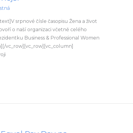
stná
xt]V srpnové čísle časopisu Žena a život
voří o naší organizaci včetně celého
ezidentku Business & Professional Women
][/vc_row][vc_row][vc_column]
oji