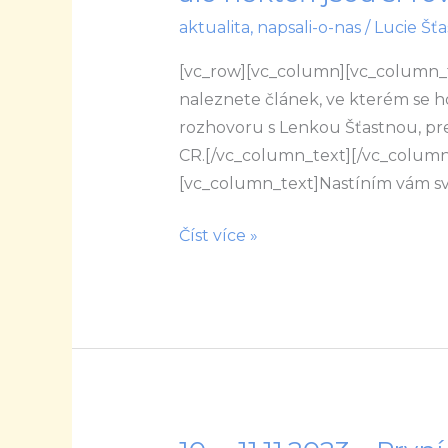
život
aktualita
,
napsali-o-nas
/
Lucie Šťa
–
Nefér
[vc_row][vc_column][vc_column_te
hra.
naleznete článek, ve kterém se ho
Všichni
rozhovoru s Lenkou Šťastnou, pr
jsme
CR.[/vc_column_text][/vc_column
si
[vc_column_text]Nastíním vám sv
rovni,
Číst více »
ale
někteří
jsou
si
rovnější
10.