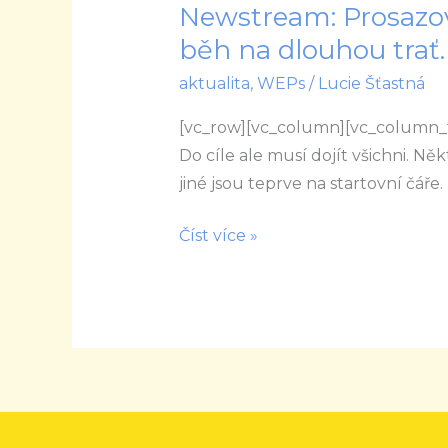
Newstream: Prosazov
Newstream:
Prosazování
běh na dlouhou trať.
genderové
aktualita
,
WEPs
/
Lucie Šťastná
rovnosti
je
[vc_row][vc_column][vc_column_tex
běh
Do cíle ale musí dojít všichni. Ně
na
jiné jsou teprve na startovní čáře.
dlouhou
Číst více »
trať.
Vůdčích
vzorů
je
třeba