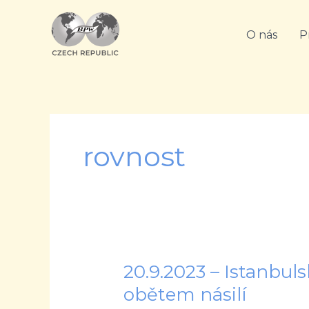
Přeskočit
na
O nás
P
obsah
rovnost
20.9.2023 – Istanbu
20.9.2023
–
obětem násilí
Istanbulská