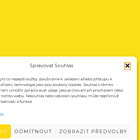
Spravovat Souhlas
li co nejlepší služby, používáme k ukládání a/nebo přístupu k
řízení, technologie jako jsou soubory cookies. Souhlas s těmito
nám umožní zpracovávat údaje, jako je chování při procházení nebo
a tomto webu. Nesouhlas nebo odvolání souhlasu může nepříznivě
vlastnosti a funkce.
by
UT
ODMÍTNOUT
ZOBRAZIT PŘEDVOLBY