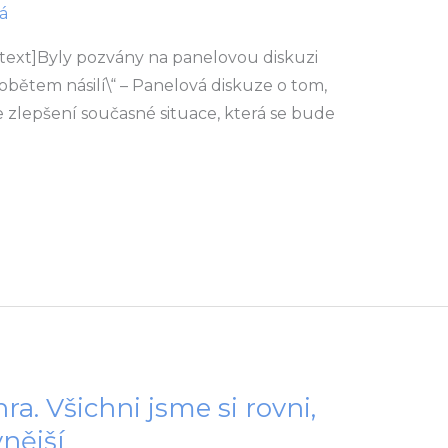
á
ext]Byly pozvány na panelovou diskuzi
bětem násilí\“ – Panelová diskuze o tom,
ke zlepšení současné situace, která se bude
ra. Všichni jsme si rovni,
vnější