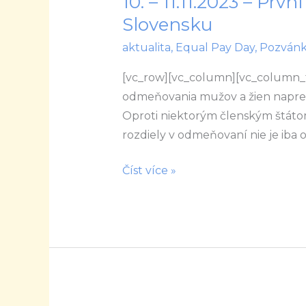
10. – 11.11.2023 – Prv
–
Slovensku
11.11.2023
aktualita
,
Equal Pay Day
,
Pozván
–
První
[vc_row][vc_column][vc_column_t
Equal
odmeňovania mužov a žien napred
Pay
Oproti niektorým členským štáto
Day
rozdiely v odmeňovaní nie je iba
na
Číst více »
Slovensku