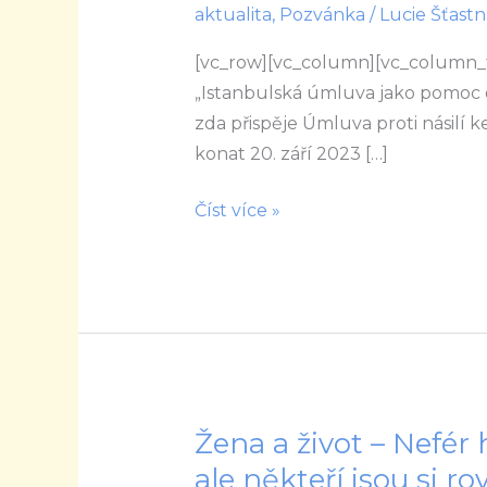
aktualita
,
Pozvánka
/
Lucie Šťastn
úmluva
jako
[vc_row][vc_column][vc_column_t
pomoc
„Istanbulská úmluva jako pomoc o
obětem
zda přispěje Úmluva proti násilí 
násilí
konat 20. září 2023 […]
Číst více »
Žena a život – Nefér h
Žena
a
ale někteří jsou si ro