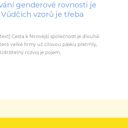
ání genderové rovnosti je
 Vůdčích vzorů je třeba
t] Cesta k férovější společnosti je dlouhá.
které velké firmy už cílovou pásku přetrhly,
 Udržitelný rozvoj je pojem,