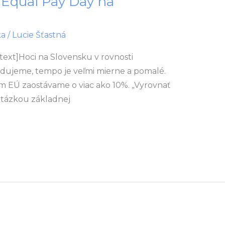
ní Equal Pay Day na
ka
/
Lucie Šťastná
ext]Hoci na Slovensku v rovnosti
ujeme, tempo je veľmi mierne a pomalé.
m EÚ zaostávame o viac ako 10%. „Vyrovnať
 otázkou základnej