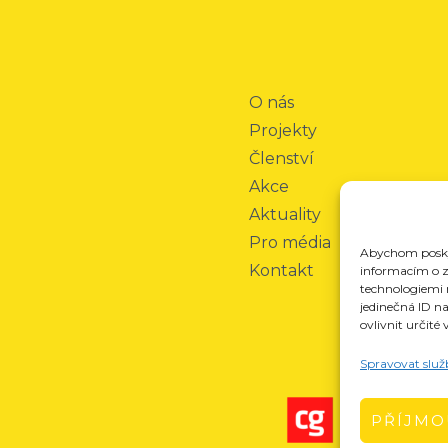
O nás
Projekty
Členství
Akce
Aktuality
Pro média
Abychom poskyt
Kontakt
informacím o za
technologiemi 
jedinečná ID n
ovlivnit určité 
Spravovat služ
PŘÍJMO