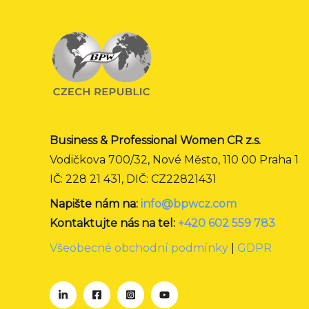
Business & Professional Women CR z.s.
Vodičkova 700/32, Nové Město, 110 00 Praha 1
IČ: 228 21 431, DIČ: CZ22821431
Napište nám na:
info@bpwcz.com
Kontaktujte nás na tel:
+420 602 559 783
Všeobecné obchodní podmínky
|
GDPR