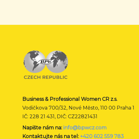
Business & Professional Women CR z.s.
Vodičkova 700/32, Nové Město, 110 00 Praha 1
IČ: 228 21 431, DIČ: CZ22821431
Napište nám na:
info@bpwcz.com
Kontaktujte nás na tel:
+420 602 559 783