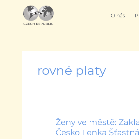
Přeskočit
na
O nás
P
obsah
rovné platy
Ženy ve městě: Zakl
Ženy
ve
Česko Lenka Šťastná:
městě: