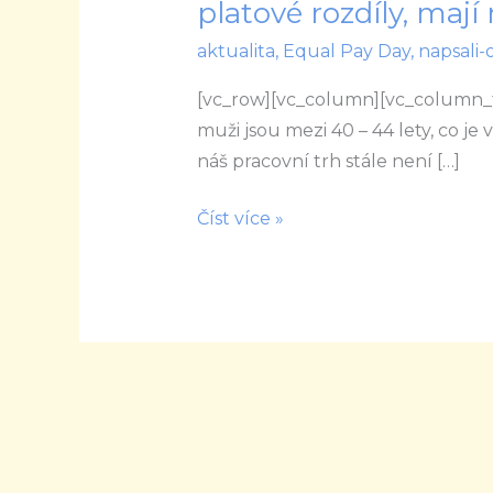
platové rozdíly, ma
Zakladatelka
aktualita
,
Equal Pay Day
,
napsali-
Equal
Pay
[vc_row][vc_column][vc_column_te
Day
muži jsou mezi 40 – 44 lety, co je 
Česko
náš pracovní trh stále není […]
Lenka
Šťastná:
Číst více »
Firmy,
které
snižují
platové
rozdíly,
mají
mnoho
výhod