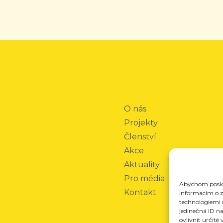
O nás
Projekty
Členství
Akce
Aktuality
Pro média
Abychom poskyt
Kontakt
informacím o za
technologiemi 
jedinečná ID n
ovlivnit určité 