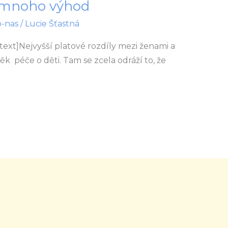
jí mnoho výhod
o-nas
/
Lucie Šťastná
xt]Nejvyšší platové rozdíly mezi ženami a
věk péče o děti. Tam se zcela odráží to, že