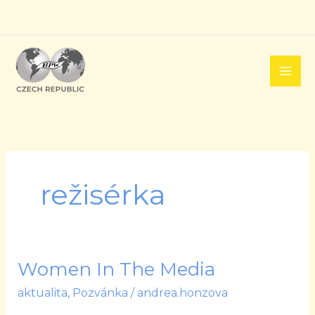
Přeskočit
na
obsah
režisérka
Women In The Media
Women
In
aktualita
,
Pozvánka
/
andrea.honzova
The