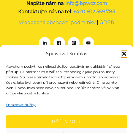
Napište nám na:
info@bpwcz.com
Kontaktujte nás na tel:
+420 602 559 783
Všeobecné obchodní podmínky
|
GDPR
Spravovat Souhlas
Abychom poskytli co nejlepší služby, používáme k ukládání a/nebo
O nás
přístupu k informacím o zařízení, technologie jako jsou soubory
Projekty
cookies. Souhlas s těmito technologiemi nám umožní zpracovávat
údaje, jako je chování při procházení nebo jedinečná ID na tomto
Členství
webu. Nesouhlas nebo odvolání souhlasu může nepříznivě ovlivnit
určité vlastnosti a funkce.
Akce
Aktuality
Spravovat služby
Pro média
Kontakt
PŘÍJMOUT