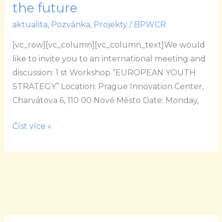
the future
Over
Pandemic:
aktualita
,
Pozvánka
,
Projekty
/
BPWCR
A
[vc_row][vc_column][vc_column_text]We would
New
like to invite you to an international meeting and
innovative
discussion: 1 st Workshop “EUROPEAN YOUTH
idea
STRATEGY” Location: Prague Innovation Center,
of
Charvátova 6, 110 00 Nové Město Date: Monday,
civic
participation
Číst více »
for
the
future