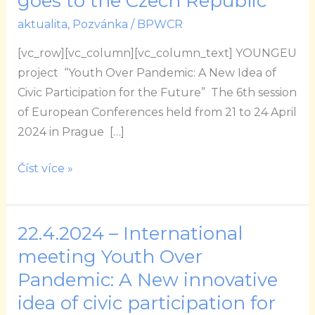
goes to the Czech Republic
6th
aktualita
,
Pozvánka
/
BPWCR
international
project
[vc_row][vc_column][vc_column_text] YOUNGEU
meeting
project “Youth Over Pandemic: A New Idea of
goes
Civic Participation for the Future” The 6th session
to
of European Conferences held from 21 to 24 April
the
2024 in Prague […]
Czech
Republic
Číst více »
22.4.2024 – International
22.4.2024
–
meeting Youth Over
International
Pandemic: A New innovative
meeting
idea of civic participation for
Youth