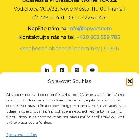
Business & Professional Women CR z.s.
Vodičkova 700/32, Nové Město, 110 00 Praha 1
IČ: 228 21 431, DIČ: CZ22821431
Napište nám na:
info@bpwcz.com
Kontaktujte nás na tel:
+420 602 559 783
Všeobecné obchodní podmínky
|
GDPR
Spravovat Souhlas
Abychom poskytli co nejlepší služby, používáme k ukládání a/nebo
O nás
přístupu k informacím o zařízení, technologie jako jsou soubory
Projekty
cookies. Souhlas s těmito technologiemi nám umožní zpracovávat
údaje, jako je chování při procházení nebo jedinečná ID na tomto
Členství
webu. Nesouhlas nebo odvolání souhlasu může nepříznivě ovlivnit
určité vlastnosti a funkce.
Akce
Aktuality
Spravovat služby