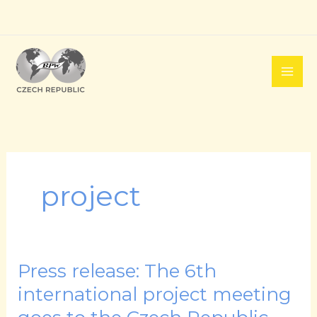
Přeskočit
na
obsah
project
Press release: The 6th
Press
release:
international project meeting
The