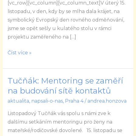
[vc_row][vc_column][vc_column_text]V úterý 15.
kontakty?
listopadu, v den, kdy by se mlha dala krájet, na
symbolický Evropský den rovného odměňování,
jsme se opět sešly u kulatého stolu v rámci
projektu zaměřeného na […]
Číst více »
Tučňák: Mentoring se zaměří
Tučňák:
Mentoring
na budování sítě kontaktů
se
aktualita
,
napsali-o-nas
,
Praha 4
/
andrea.honzova
zaměří
Listopadový Tučňák vás spolu s námi zve k
na
dalšímu setkáním mentoringu pro ženy na
budování
mateřské/rodičovské dovolené. 15. listopadu se
sítě