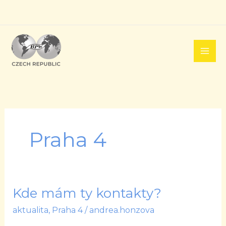
Přeskočit
na
obsah
Praha 4
Kde mám ty kontakty?
Kde
mám
aktualita
,
Praha 4
/
andrea.honzova
ty