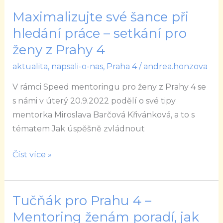
Maximalizujte své šance při
Maximalizujte
své
hledání práce – setkání pro
šance
ženy z Prahy 4
při
aktualita
,
napsali-o-nas
,
Praha 4
/
andrea.honzova
hledání
práce
V rámci Speed mentoringu pro ženy z Prahy 4 se
–
s námi v úterý 20.9.2022 podělí o své tipy
setkání
mentorka Miroslava Barčová Křivánková, a to s
pro
tématem Jak úspěšně zvládnout
ženy
z
Číst více »
Prahy
4
Tučňák pro Prahu 4 –
Tučňák
pro
Mentoring ženám poradí, jak