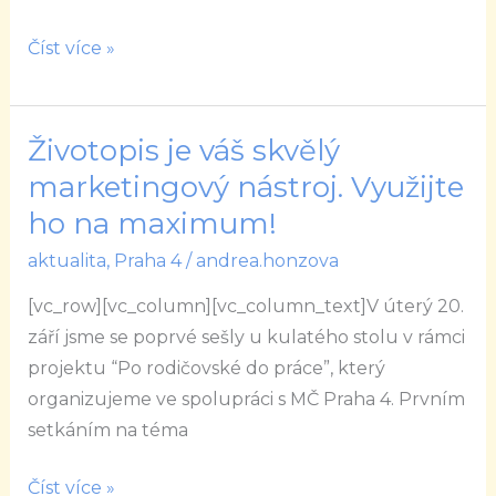
Číst více »
Životopis je váš skvělý
Životopis
je
marketingový nástroj. Využijte
váš
ho na maximum!
skvělý
aktualita
,
Praha 4
/
andrea.honzova
marketingový
nástroj.
[vc_row][vc_column][vc_column_text]V úterý 20.
Využijte
září jsme se poprvé sešly u kulatého stolu v rámci
ho
projektu “Po rodičovské do práce”, který
na
organizujeme ve spolupráci s MČ Praha 4. Prvním
maximum!
setkáním na téma
Číst více »