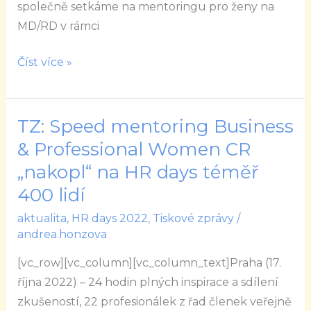
společně setkáme na mentoringu pro ženy na
kontaktů
MD/RD v rámci
Číst více »
TZ: Speed mentoring Business
TZ:
Speed
& Professional Women CR
mentoring
„nakopl“ na HR days téměř
Business
400 lidí
&
aktualita
,
HR days 2022
,
Tiskové zprávy
/
Professional
andrea.honzova
Women
CR
[vc_row][vc_column][vc_column_text]Praha (17.
„nakopl“
října 2022) – 24 hodin plných inspirace a sdílení
na
zkušeností, 22 profesionálek z řad členek veřejně