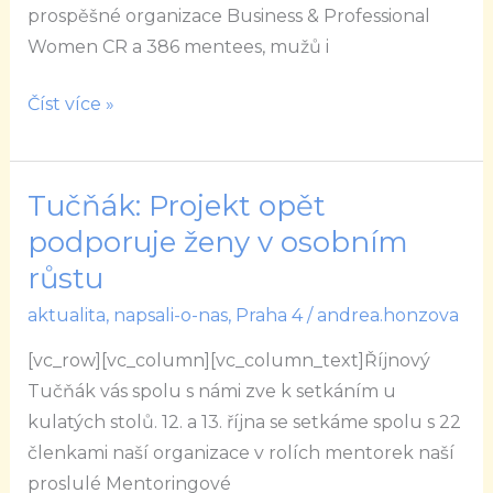
HR
prospěšné organizace Business & Professional
days
Women CR a 386 mentees, mužů i
téměř
400
Číst více »
lidí
Tučňák: Projekt opět
Tučňák:
Projekt
podporuje ženy v osobním
opět
růstu
podporuje
aktualita
,
napsali-o-nas
,
Praha 4
/
andrea.honzova
ženy
v
[vc_row][vc_column][vc_column_text]Říjnový
osobním
Tučňák vás spolu s námi zve k setkáním u
růstu
kulatých stolů. 12. a 13. října se setkáme spolu s 22
členkami naší organizace v rolích mentorek naší
proslulé Mentoringové