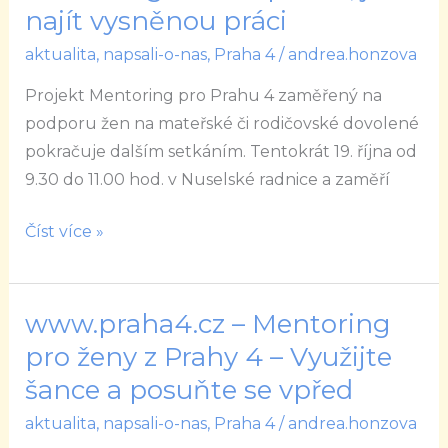
Prahu
najít vysněnou práci
4
aktualita
,
napsali-o-nas
,
Praha 4
/
andrea.honzova
–
Mentoring
Projekt Mentoring pro Prahu 4 zaměřený na
ženám
podporu žen na mateřské či rodičovské dovolené
poradí,
pokračuje dalším setkáním. Tentokrát 19. října od
jak
9.30 do 11.00 hod. v Nuselské radnice a zaměří
najít
vysněnou
Číst více »
práci
www.praha4.cz – Mentoring
www.praha4.cz
–
pro ženy z Prahy 4 – Využijte
Mentoring
šance a posuňte se vpřed
pro
aktualita
,
napsali-o-nas
,
Praha 4
/
andrea.honzova
ženy