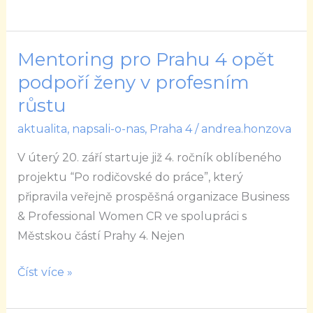
Mentoring pro Prahu 4 opět
Mentoring
pro
podpoří ženy v profesním
Prahu
růstu
4
aktualita
,
napsali-o-nas
,
Praha 4
/
andrea.honzova
opět
podpoří
V úterý 20. září startuje již 4. ročník oblíbeného
ženy
projektu “Po rodičovské do práce”, který
v
připravila veřejně prospěšná organizace Business
profesním
& Professional Women CR ve spolupráci s
růstu
Městskou částí Prahy 4. Nejen
Číst více »