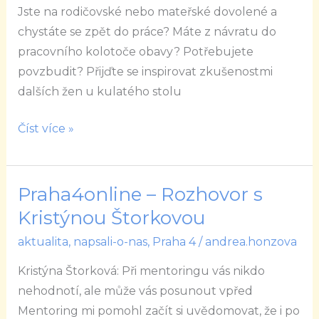
z
Jste na rodičovské nebo mateřské dovolené a
Prahy
chystáte se zpět do práce? Máte z návratu do
4
pracovního kolotoče obavy? Potřebujete
–
povzbudit? Přijďte se inspirovat zkušenostmi
Využijte
dalších žen u kulatého stolu
šance
a
Číst více »
posuňte
se
vpřed
Praha4online – Rozhovor s
Praha4online
–
Kristýnou Štorkovou
Rozhovor
aktualita
,
napsali-o-nas
,
Praha 4
/
andrea.honzova
s
Kristýna Štorková: Při mentoringu vás nikdo
Kristýnou
nehodnotí, ale může vás posunout vpřed
Štorkovou
Mentoring mi pomohl začít si uvědomovat, že i po