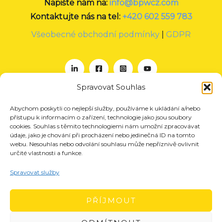
Napište nám na:
info@bpwcz.com
Kontaktujte nás na tel:
+420 602 559 783
Všeobecné obchodní podmínky
|
GDPR
Spravovat Souhlas
Abychom poskytli co nejlepší služby, používáme k ukládání a/nebo
O nás
přístupu k informacím o zařízení, technologie jako jsou soubory
Projekty
cookies. Souhlas s těmito technologiemi nám umožní zpracovávat
údaje, jako je chování při procházení nebo jedinečná ID na tomto
Členství
webu. Nesouhlas nebo odvolání souhlasu může nepříznivě ovlivnit
určité vlastnosti a funkce.
Akce
Aktuality
Spravovat služby
Pro média
Kontakt
PŘÍJMOUT