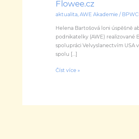
Flowee.cz
nejlepšího
aktualita
,
AWE Akademie
/
BPWC
projektu
Akademie
Helena Bartošová loni úspěšně abs
pro
podnikatelky (AWE) realizované 
začínající
spolupráci Velvyslanectvím USA v 
podnikatelky
spolu […]
na
Flowee.cz
Číst více »