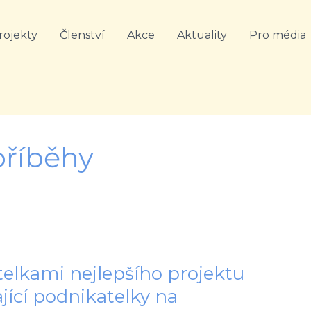
rojekty
Členství
Akce
Aktuality
Pro média
příběhy
telkami nejlepšího projektu
ící podnikatelky na