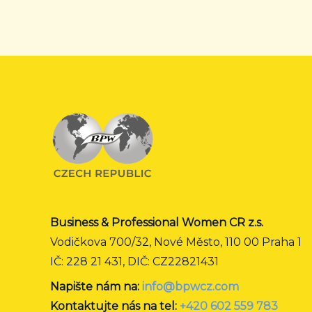
Business & Professional Women CR z.s.
Vodičkova 700/32, Nové Město, 110 00 Praha 1
IČ: 228 21 431, DIČ: CZ22821431
Napište nám na:
info@bpwcz.com
Kontaktujte nás na tel:
+420 602 559 783