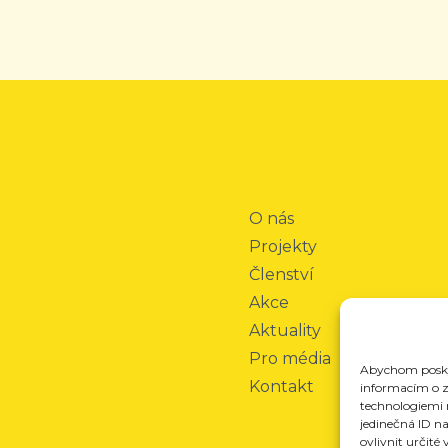
O nás
Projekty
Členství
Akce
Aktuality
Pro média
Abychom poskyt
Kontakt
informacím o za
technologiemi 
jedinečná ID n
ovlivnit určité 