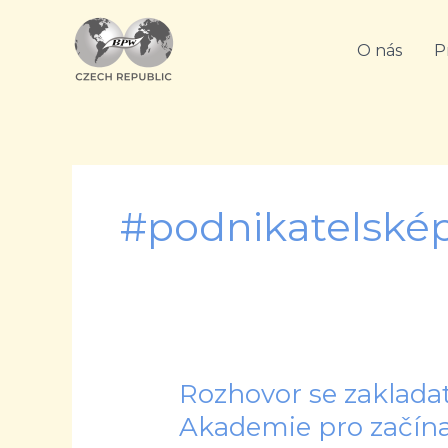
Přeskočit
na
O nás
P
obsah
#podnikatelské
Rozhovor se zaklada
Rozhovor
se
Akademie pro začínaj
zakladatelkami